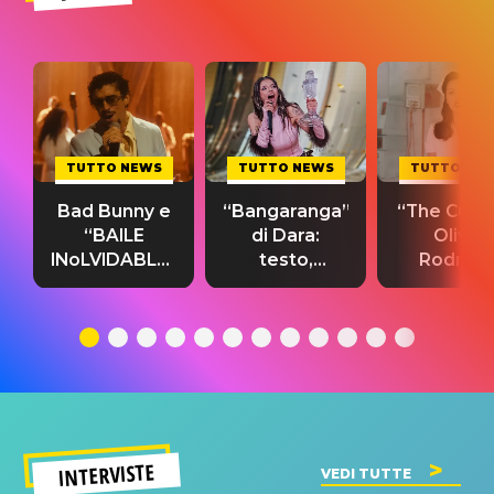
TUTTO NEWS
TUTTO NEWS
TUTTO NE
Bad Bunny e
“Bangaranga”
“The Cure”
“BAILE
di Dara:
Olivia
INoLVIDABLE”:
testo,
Rodrigo
testo,
traduzione e
testo,
traduzione e
significato
traduzion
significato
del singolo
significa
INTERVISTE
VEDI TUTTE