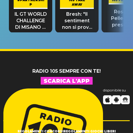
#PARTNERSHI
105 TAKE
105 FRIEND
P
AWAY
Rosario
IL GT WORLD
Bresh: "Il
Pellecch
CHALLENGE
sentiment
present
DI MISANO si
non si prova
“Così dov
riconferma
fino alla notte
andare
un GRANDE
prima"
SUCCESSO!
RADIO 105 SEMPRE CON TE!
SCARICA L'APP
disponibile su
REGOLAMENTI CONCORSI
REGOLAMENTI GIOCHI LIBERI