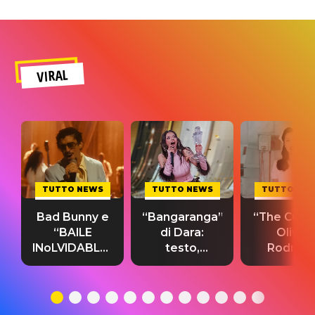
VIRAL
TUTTO NEWS
TUTTO NEWS
TUTTO NE
Bad Bunny e
“Bangaranga”
“The Cure”
“BAILE
di Dara:
Olivia
INoLVIDABLE”:
testo,
Rodrigo
testo,
traduzione e
testo,
traduzione e
significato
traduzion
significato
del singolo
significa