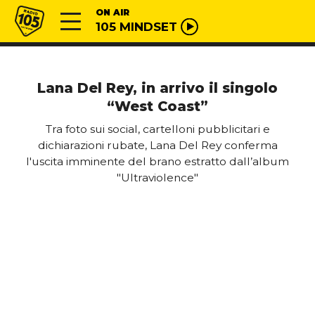
Vai al contenuto
Radio 105
ON AIR
105 MINDSET
Lana Del Rey, in arrivo il singolo
“West Coast”
Tra foto sui social, cartelloni pubblicitari e
dichiarazioni rubate, Lana Del Rey conferma
l'uscita imminente del brano estratto dall’album
"Ultraviolence"