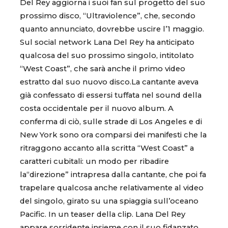
Del Rey aggiorna i suoi fan sul progetto del suo
prossimo disco, “Ultraviolence”, che, secondo
quanto annunciato, dovrebbe uscire l’1 maggio.
Sul social network Lana Del Rey ha anticipato
qualcosa del suo prossimo singolo, intitolato
“West Coast”, che sarà anche il primo video
estratto dal suo nuovo disco.La cantante aveva
già confessato di essersi tuffata nel sound della
costa occidentale per il nuovo album. A
conferma di ciò, sulle strade di Los Angeles e di
New York sono ora comparsi dei manifesti che la
ritraggono accanto alla scritta “West Coast” a
caratteri cubitali: un modo per ribadire
la“direzione” intrapresa dalla cantante, che poi fa
trapelare qualcosa anche relativamente al video
del singolo, girato su una spiaggia sull’oceano
Pacific. In un teaser della clip. Lana Del Rey
appare sorridente insieme con il suo fidanzato,