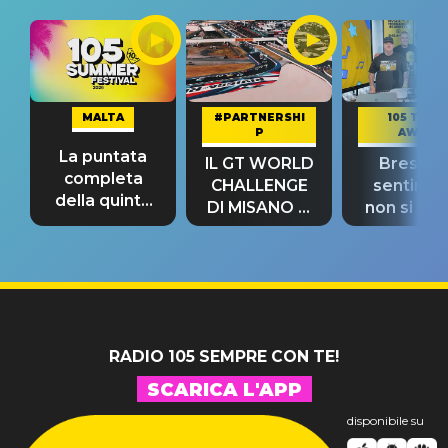
MALTA
#PARTNERSHI
105 TAKE
P
AWAY
La puntata
IL GT WORLD
Bresh: "I
completa
CHALLENGE
sentime
della quinta
DI MISANO si
non si pr
tappa
riconferma
fino alla n
un GRANDE
prima"
SUCCESSO!
RADIO 105 SEMPRE CON TE!
SCARICA L'APP
disponibile su