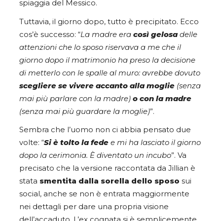
spiaggia del Messico.
Tuttavia, il giorno dopo, tutto è precipitato. Ecco
cos’è successo: “
La madre era
così gelosa
delle
attenzioni che lo sposo riservava a me che il
giorno dopo il matrimonio ha preso la decisione
di metterlo con le spalle al muro: avrebbe dovuto
scegliere se vivere accanto alla moglie
(senza
mai più parlare con la madre)
o con la madre
(senza mai più guardare la moglie)
”.
Sembra che l’uomo non ci abbia pensato due
volte: “
Si è tolto la fede
e mi ha lasciato il giorno
dopo la cerimonia. È diventato un incubo
”. Va
precisato che la versione raccontata da Jillian è
stata
smentita dalla sorella dello sposo
sui
social, anche se non è entrata maggiormente
nei dettagli per dare una propria visione
dell’accaduto. L’ex cognata si è semplicemente