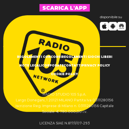
SCARICA L'APP
disponibile su
REGOLAMENTI CONCORSI
REGOLAMENTI GIOCHI LIBERI
NOTE LEGALI
CORPORATE
CONTATTI
PRIVACY POLICY
COOKIE POLICY
RADIO STUDIO 105 S.p.A.
Largo Donegani, 1 20121 MILANO Partita Iva 03111280156
Iscrizione Reg. Imprese di Milano n. 03111280156 Capitale
Sociale: € 780.000,00 i.v.
LICENZA SIAE N.817/I/07-293