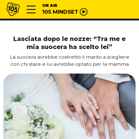
Vai al contenuto
Radio 105
ON AIR
105 MINDSET
Lasciata dopo le nozze: “Tra me e
mia suocera ha scelto lei”
La suocera avrebbe costretto il marito a scegliere
con chi stare e lui avrebbe optato per la mamma