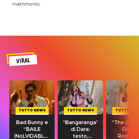
matrimonio.
VIRAL
TUTTO NEWS
TUTTO NEWS
TUTTO NE
Bad Bunny e
“Bangaranga”
“The Cure”
“BAILE
di Dara:
Olivia
INoLVIDABLE”:
testo,
Rodrigo