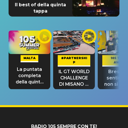
Il best of della quinta
tappa
MALTA
#PARTNERSHI
105 TAKE
P
AWAY
La puntata
IL GT WORLD
Bresh: "I
completa
CHALLENGE
sentime
della quinta
DI MISANO si
non si pr
tappa
riconferma
fino alla n
un GRANDE
prima"
SUCCESSO!
RADIO 105 SEMPRE CON TE!