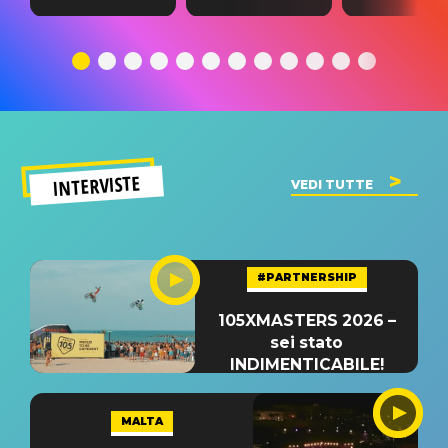
testo,
traduzione e
testo,
traduzione e
significato
traduzion
significato
del singolo
significa
INTERVISTE
VEDI TUTTE
#PARTNERSHIP
105XMASTERS 2026 –
sei stato
INDIMENTICABILE!
MALTA