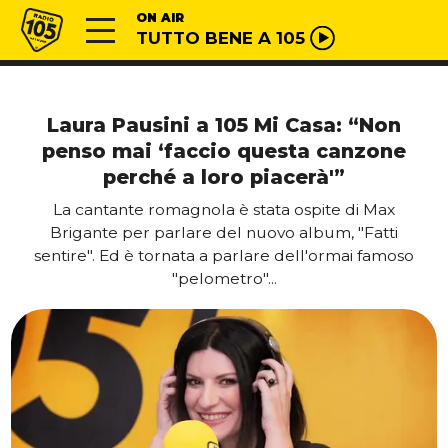
Vai al contenuto
Radio 105
ON AIR
TUTTO BENE A 105
Laura Pausini a 105 Mi Casa: “Non
penso mai ‘faccio questa canzone
perché a loro piacerà'”
La cantante romagnola è stata ospite di Max
Brigante per parlare del nuovo album, "Fatti
sentire". Ed è tornata a parlare dell'ormai famoso
"pelometro"...