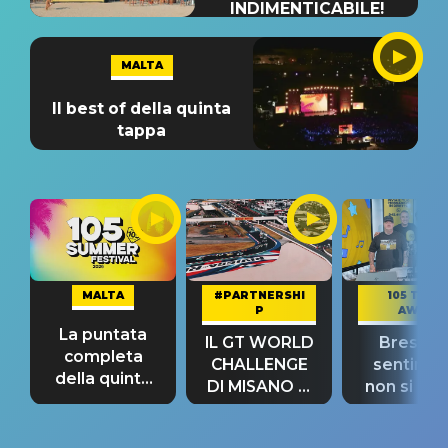
INDIMENTICABILE!
MALTA
Il best of della quinta
tappa
MALTA
#PARTNERSHI
105 TAKE
P
AWAY
La puntata
IL GT WORLD
Bresh: "I
completa
CHALLENGE
sentime
della quinta
DI MISANO si
non si pr
tappa
riconferma
fino alla n
un GRANDE
prima"