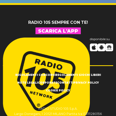
SUCCESSO!
RADIO 105 SEMPRE CON TE!
SCARICA L'APP
disponibile su
REGOLAMENTI CONCORSI
REGOLAMENTI GIOCHI LIBERI
NOTE LEGALI
CORPORATE
CONTATTI
PRIVACY POLICY
COOKIE POLICY
RADIO STUDIO 105 S.p.A.
Largo Donegani, 1 20121 MILANO Partita Iva 03111280156