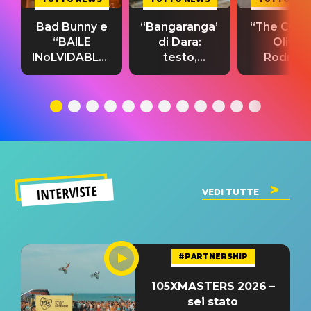
Bad Bunny e
“Bangaranga”
“The Cure”
“BAILE
di Dara:
Olivia
INoLVIDABLE”:
testo,
Rodrigo
testo,
traduzione e
testo,
traduzione e
significato
traduzion
significato
del singolo
significa
INTERVISTE
VEDI TUTTE
#PARTNERSHIP
105XMASTERS 2026 –
sei stato