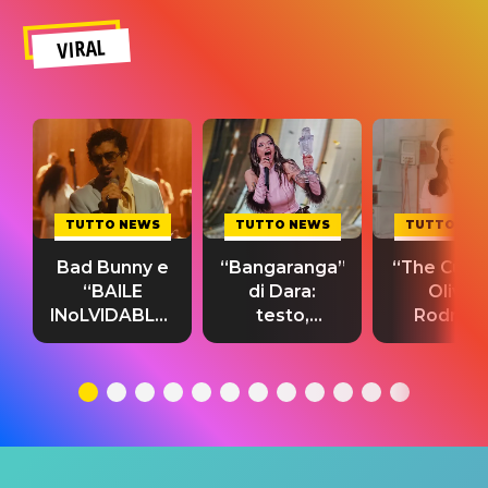
VIRAL
TUTTO NEWS
TUTTO NEWS
TUTTO NE
Bad Bunny e
“Bangaranga”
“The Cure”
“BAILE
di Dara:
Olivia
INoLVIDABLE”:
testo,
Rodrigo
testo,
traduzione e
testo,
traduzione e
significato
traduzion
significato
del singolo
significa