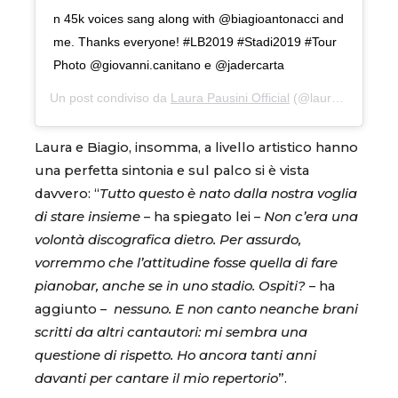
n 45k voices sang along with @biagioantonacci and
me. Thanks everyone! #LB2019 #Stadi2019 #Tour
Photo @giovanni.canitano e @jadercarta
Un post condiviso da
Laura Pausini Official
(@laurapausini) in data:
Laura e Biagio, insomma, a livello artistico hanno
una perfetta sintonia e sul palco si è vista
davvero: “
Tutto questo è nato dalla nostra voglia
di stare insieme
– ha spiegato lei –
Non c’era una
volontà discografica dietro. Per assurdo,
vorremmo che l’attitudine fosse quella di fare
pianobar, anche se in uno stadio. Ospiti?
– ha
aggiunto –
nessuno. E non canto neanche brani
scritti da altri cantautori: mi sembra una
questione di rispetto. Ho ancora tanti anni
davanti per cantare il mio repertorio
”.