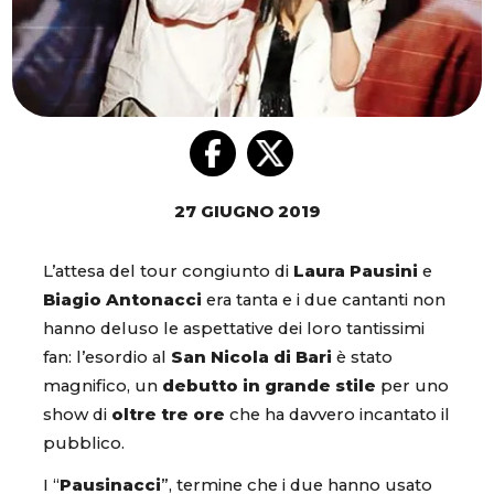
27 GIUGNO 2019
L’attesa del tour congiunto di
Laura Pausini
e
Biagio Antonacci
era tanta e i due cantanti non
hanno deluso le aspettative dei loro tantissimi
fan: l’esordio al
San Nicola di Bari
è stato
magnifico, un
debutto in grande stile
per uno
show di
oltre tre ore
che ha davvero incantato il
pubblico.
I “
Pausinacci
”, termine che i due hanno usato