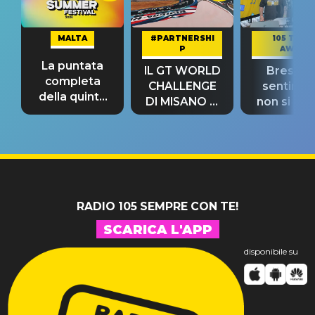
MALTA
#PARTNERSHI
105 TAKE
P
AWAY
La puntata
IL GT WORLD
Bresh: "I
completa
CHALLENGE
sentime
della quinta
DI MISANO si
non si pr
tappa
riconferma
fino alla n
un GRANDE
prima"
SUCCESSO!
RADIO 105 SEMPRE CON TE!
SCARICA L'APP
disponibile su