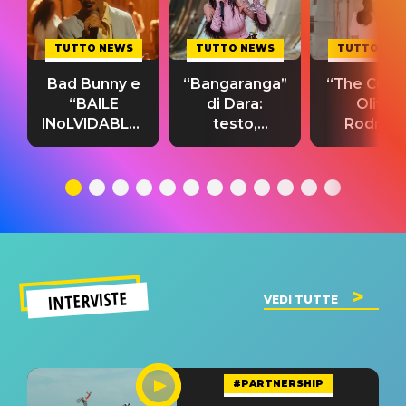
TUTTO NEWS
TUTTO NEWS
TUTTO NE
Bad Bunny e
“Bangaranga”
“The Cure”
“BAILE
di Dara:
Olivia
INoLVIDABLE”:
testo,
Rodrigo
testo,
traduzione e
testo,
traduzione e
significato
traduzion
significato
del singolo
significa
INTERVISTE
VEDI TUTTE
#PARTNERSHIP