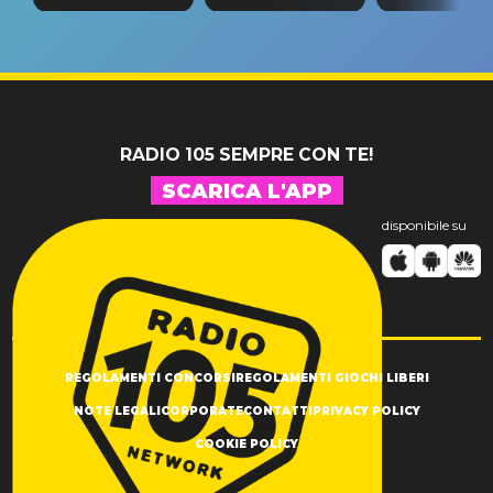
tappa
riconferma
fino alla n
un GRANDE
prima"
SUCCESSO!
RADIO 105 SEMPRE CON TE!
SCARICA L'APP
disponibile su
REGOLAMENTI CONCORSI
REGOLAMENTI GIOCHI LIBERI
NOTE LEGALI
CORPORATE
CONTATTI
PRIVACY POLICY
COOKIE POLICY