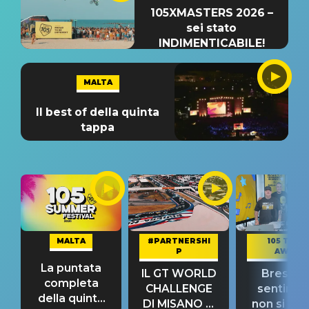
105XMASTERS 2026 –
sei stato
INDIMENTICABILE!
MALTA
Il best of della quinta
tappa
MALTA
#PARTNERSHI
105 TAKE
P
AWAY
La puntata
IL GT WORLD
Bresh: "I
completa
CHALLENGE
sentime
della quinta
DI MISANO si
non si pr