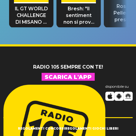
Rosario
IL GT WORLD
Bresh: "Il
Pellecch
CHALLENGE
sentiment
present
DI MISANO si
non si prova
“Così dov
riconferma
fino alla notte
andare
un GRANDE
prima"
SUCCESSO!
RADIO 105 SEMPRE CON TE!
SCARICA L'APP
disponibile su
REGOLAMENTI CONCORSI
REGOLAMENTI GIOCHI LIBERI