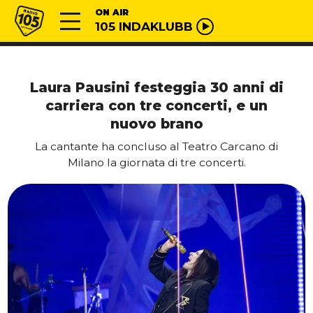
Vai al contenuto
Radio 105
ON AIR
105 INDAKLUBB
Laura Pausini festeggia 30 anni di
carriera con tre concerti, e un
nuovo brano
La cantante ha concluso al Teatro Carcano di
Milano la giornata di tre concerti.