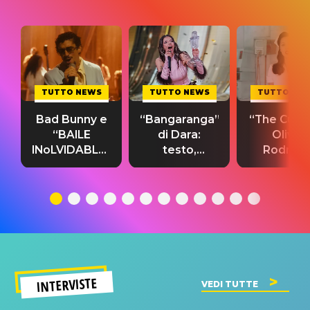
TUTTO NEWS
TUTTO NEWS
TUTTO NE
Bad Bunny e
“Bangaranga”
“The Cure”
“BAILE
di Dara:
Olivia
INoLVIDABLE”:
testo,
Rodrigo
testo,
traduzione e
testo,
traduzione e
significato
traduzion
significato
del singolo
significa
INTERVISTE
VEDI TUTTE