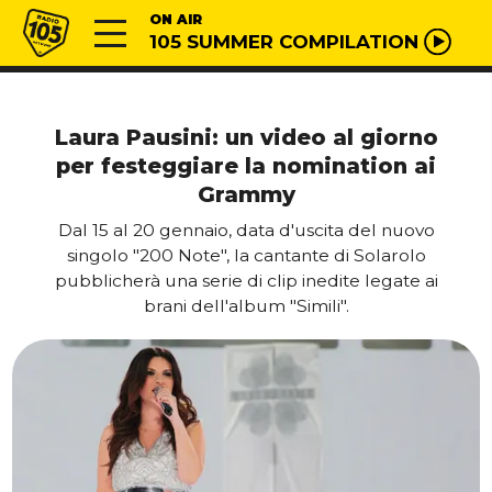
Vai al contenuto
Radio 105
ON AIR
105 SUMMER COMPILATION
Laura Pausini: un video al giorno
per festeggiare la nomination ai
Grammy
Dal 15 al 20 gennaio, data d'uscita del nuovo
singolo "200 Note", la cantante di Solarolo
pubblicherà una serie di clip inedite legate ai
brani dell'album "Simili".