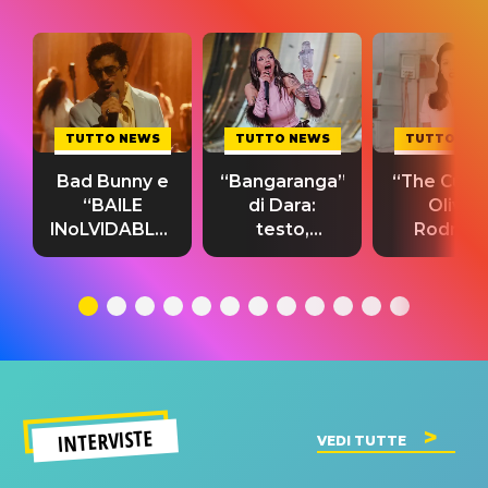
TUTTO NEWS
TUTTO NEWS
TUTTO NE
Bad Bunny e
“Bangaranga”
“The Cure”
“BAILE
di Dara:
Olivia
INoLVIDABLE”:
testo,
Rodrigo
testo,
traduzione e
testo,
traduzione e
significato
traduzion
significato
del singolo
significa
INTERVISTE
VEDI TUTTE