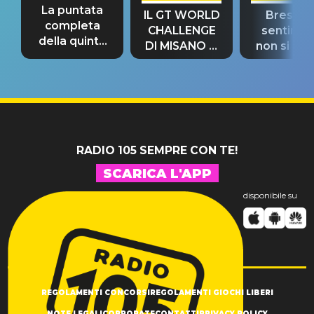
La puntata
IL GT WORLD
Bresh: "I
completa
CHALLENGE
sentime
della quinta
DI MISANO si
non si pr
tappa
riconferma
fino alla n
un GRANDE
prima"
SUCCESSO!
RADIO 105 SEMPRE CON TE!
SCARICA L'APP
disponibile su
REGOLAMENTI CONCORSI
REGOLAMENTI GIOCHI LIBERI
NOTE LEGALI
CORPORATE
CONTATTI
PRIVACY POLICY