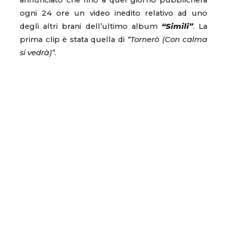
annunciato che fino a quel giorno pubblicherà
ogni 24 ore un video inedito relativo ad uno
degli altri brani dell’ultimo album
“Simili”
. La
prima clip è stata quella di
“Tornerò (Con calma
si vedrà)”
.