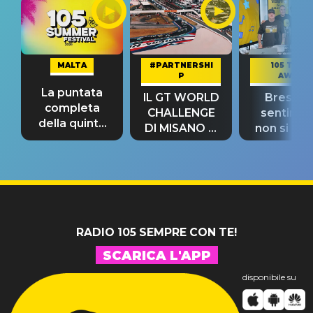
MALTA
#PARTNERSHI
105 TAKE
P
AWAY
La puntata
IL GT WORLD
Bresh: "I
completa
CHALLENGE
sentime
della quinta
DI MISANO si
non si pr
tappa
riconferma
fino alla n
un GRANDE
prima"
SUCCESSO!
RADIO 105 SEMPRE CON TE!
SCARICA L'APP
disponibile su