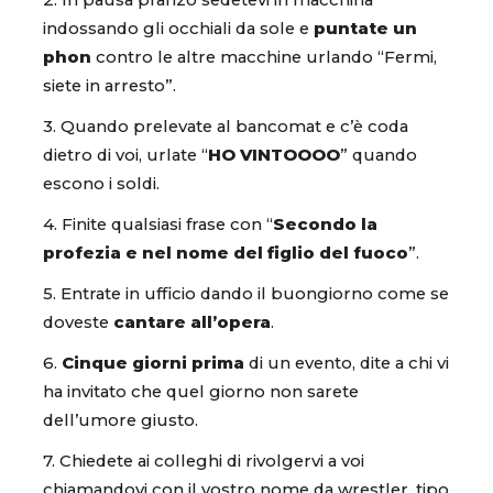
indossando gli occhiali da sole e
puntate un
phon
contro le altre macchine urlando “Fermi,
siete in arresto”.
3. Quando prelevate al bancomat e c’è coda
dietro di voi, urlate “
HO VINTOOOO
” quando
escono i soldi.
4. Finite qualsiasi frase con “
Secondo la
profezia e nel nome del figlio del fuoco
”.
5. Entrate in ufficio dando il buongiorno come se
doveste
cantare all’opera
.
6.
Cinque giorni prima
di un evento, dite a chi vi
ha invitato che quel giorno non sarete
dell’umore giusto.
7. Chiedete ai colleghi di rivolgervi a voi
chiamandovi con il vostro nome da wrestler, tipo