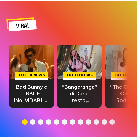
VIRAL
TUTTO NEWS
TUTTO NEWS
TUTTO NE
Bad Bunny e
“Bangaranga”
“The Cure”
“BAILE
di Dara:
Olivia
INoLVIDABLE”:
testo,
Rodrigo
testo,
traduzione e
testo,
traduzione e
significato
traduzion
significato
del singolo
significa