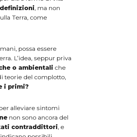
definizioni
, ma non
sulla Terra, come
 umani, possa essere
erra. L’idea, seppur priva
che o ambientali
che
i teorie del complotto,
 i primi?
per alleviare sintomi
ne
non sono ancora del
tati contraddittori
, e
indicano possibili