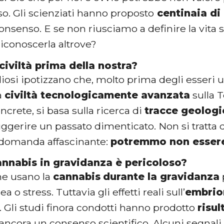
so. Gli scienziati hanno proposto
centinaia di 
onsenso. E se non riusciamo a definire la vita 
iconoscerla altrove?
civiltà prima della nostra?
diosi ipotizzano che, molto prima degli esseri
a
civiltà tecnologicamente avanzata
sulla T
ncrete, si basa sulla ricerca di
tracce geologi
gerire un passato dimenticato. Non si tratta d
domanda affascinante:
potremmo non essere
nnabis in gravidanza è pericoloso?
e usano la
cannabis
durante la gravidanza
o stress. Tuttavia gli effetti reali sull’
embrio
i. Gli studi finora condotti hanno prodotto
risul
ancora un consenso scientifico. Alcuni segnali 