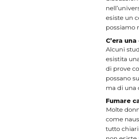
nell’univer
esiste un c
possiamo r
C’era una 
Alcuni stu
esistita un
di prove co
possano sug
ma di una 
Fumare ca
Molte donn
come nausea 
tutto chiar
non esiste 