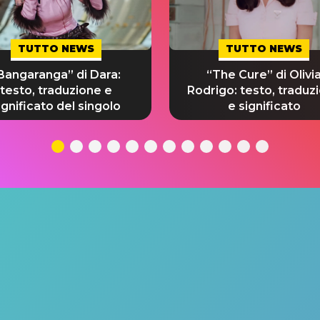
TUTTO NEWS
TUTTO NEWS
Bangaranga” di Dara:
“The Cure” di Olivi
testo, traduzione e
Rodrigo: testo, traduz
ignificato del singolo
e significato