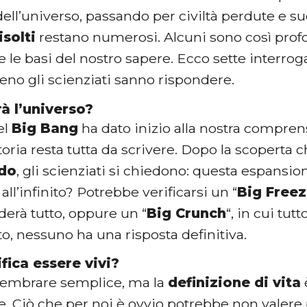
 dell’universo, passando per civiltà perdute e su
isolti
restano numerosi. Alcuni sono così prof
 le basi del nostro sapere. Ecco sette interrogat
no gli scienziati sanno rispondere.
à l’universo?
el
Big Bang
ha dato inizio alla nostra compren
storia resta tutta da scrivere. Dopo la scoperta 
do
, gli scienziati si chiedono: questa espansion
all’infinito? Potrebbe verificarsi un “
Big Free
derà tutto, oppure un “
Big Crunch
“, in cui tut
, nessuno ha una risposta definitiva.
fica essere vivi?
sembrare semplice, ma la
definizione di vita
. Ciò che per noi è ovvio potrebbe non valere p