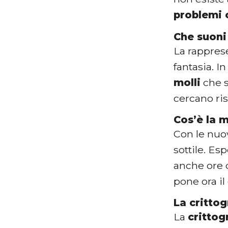
problemi 
Che suoni
La rappres
fantasia. I
molli
che s
cercano ri
Cos’è la 
Con le nuo
sottile. E
anche ore d
pone ora il
La crittog
La
crittog