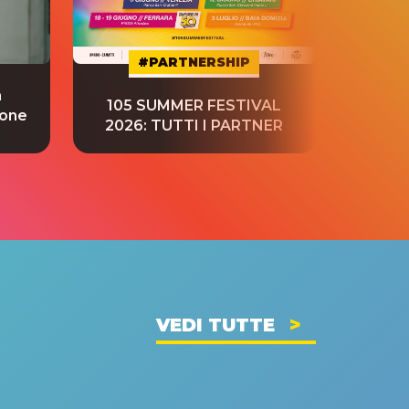
#PARTNERSHIP
a
“S
105 SUMMER FESTIVAL
ione
tradu
2026: TUTTI I PARTNER
VEDI TUTTE