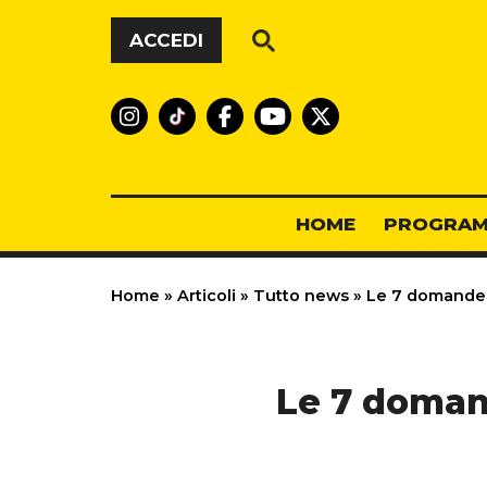
Vai al contenuto
ACCEDI
HOME
PROGRAM
Home
»
Articoli
»
Tutto news
»
Le 7 domande a 
Le 7 domand