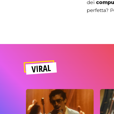
dei
comput
perfetta? P
VIRAL