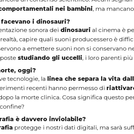
comportamentali nei bambini
, ma mancano 
 facevano i dinosauri?
entazione sonora dei
dinosauri
al cinema è per
n realtà, capire quali suoni producessero è diffic
ervono a emettere suoni non si conservano nei f
sposte
studiando gli uccelli
, i loro parenti più 
morte, oggi?
ve tecnologie, la
linea che separa la vita da
sperimenti recenti hanno permesso di
riattivar
opo la morte clinica. Cosa significa questo pe
 confine?
rafia è davvero inviolabile?
rafia
protegge i nostri dati digitali, ma sarà suff