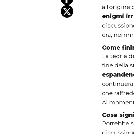
all’origine
enigmi irr
discussione
ora, nemme
Come finir
La teoria d
fine della 
espanden
continuerà 
che raffred
Al momento
Cosa signi
Potrebbe 
discussione