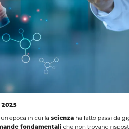
 2025
 un’epoca in cui la
scienza
ha fatto passi da g
mande fondamentali
che non trovano risposta