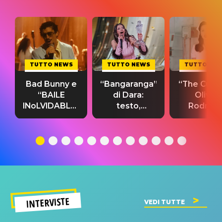
TUTTO NEWS
TUTTO NEWS
TUTTO NE
Bad Bunny e
“Bangaranga”
“The Cure”
“BAILE
di Dara:
Olivia
INoLVIDABLE”:
testo,
Rodrigo
testo,
traduzione e
testo,
traduzione e
significato
traduzion
significato
del singolo
significa
INTERVISTE
VEDI TUTTE