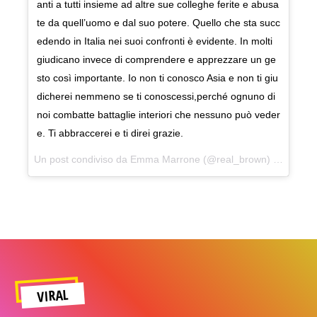
anti a tutti insieme ad altre sue colleghe ferite e abusa
te da quell’uomo e dal suo potere. Quello che sta succ
edendo in Italia nei suoi confronti è evidente. In molti
giudicano invece di comprendere e apprezzare un ge
sto così importante. Io non ti conosco Asia e non ti giu
dicherei nemmeno se ti conoscessi,perché ognuno di
noi combatte battaglie interiori che nessuno può veder
e. Ti abbraccerei e ti direi grazie.
Un post condiviso da Emma Marrone (@real_brown) in data:
1
VIRAL