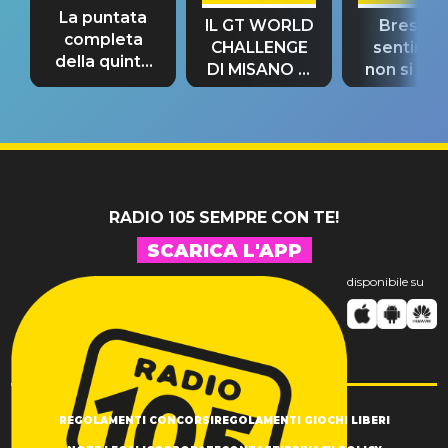
La puntata
IL GT WORLD
Bresh: "I
completa
CHALLENGE
sentime
della quinta
DI MISANO si
non si pr
tappa
riconferma
fino alla n
un GRANDE
prima"
SUCCESSO!
RADIO 105 SEMPRE CON TE!
SCARICA L'APP
disponibile su
REGOLAMENTI CONCORSI
REGOLAMENTI GIOCHI LIBERI