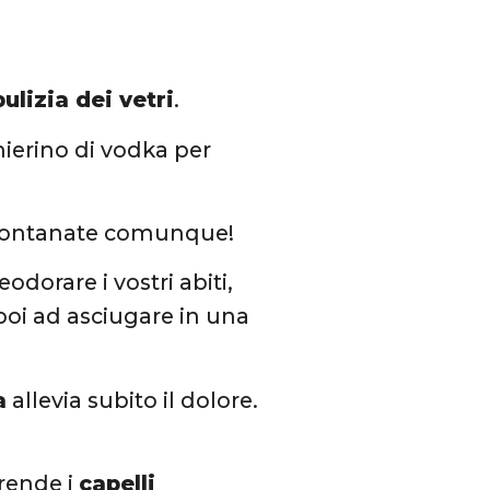
pulizia dei vetri
.
ierino di vodka per
allontanate comunque!
eodorare i vostri abiti,
poi ad asciugare in una
a
allevia subito il dolore.
rende i
capelli