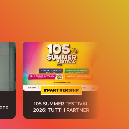
#PARTNERSHIP
a
“S
105 SUMMER FESTIVAL
ione
tradu
2026: TUTTI I PARTNER