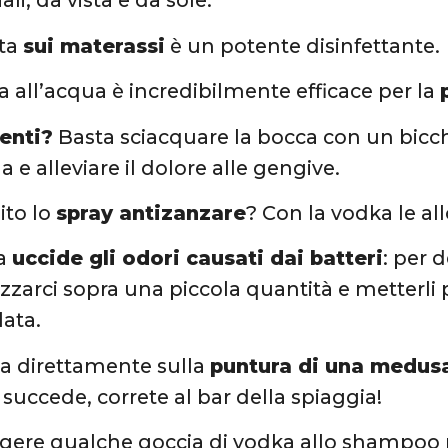
ali, da vista e da sole.
ata
sui materassi
è un potente disinfettante.
a all’acqua è incredibilmente efficace per la
denti?
Basta sciacquare la bocca con un bicch
la e alleviare il dolore alle gengive.
nito lo
spray antizanzare
? Con la vodka le 
ka
uccide gli odori causati dai batteri
: per d
zzarci sopra una piccola quantità e metterli 
lata.
ta direttamente sulla
puntura di una medus
succede, correte al bar della spiaggia!
gere qualche goccia di vodka allo shampoo 