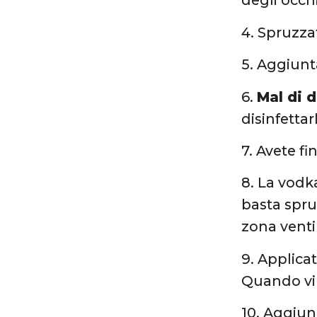
degli occhi
4. Spruzz
5. Aggiunt
6.
Mal di 
disinfettar
7. Avete fi
8. La vod
basta spru
zona venti
9. Applica
Quando vi 
10. Aggiun