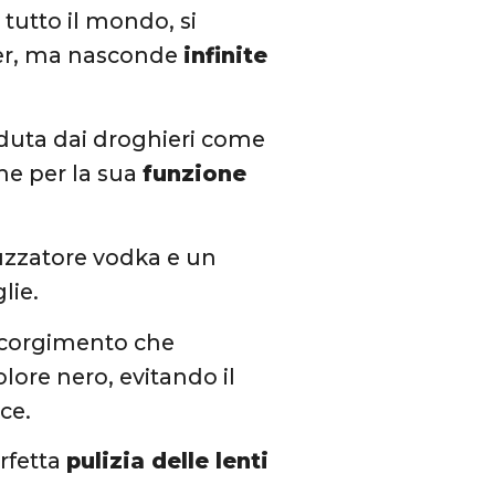
 tutto il mondo, si
nder, ma nasconde
infinite
enduta dai droghieri come
che per la sua
funzione
uzzatore vodka e un
lie.
ccorgimento che
olore nero, evitando il
ice.
rfetta
pulizia delle lenti