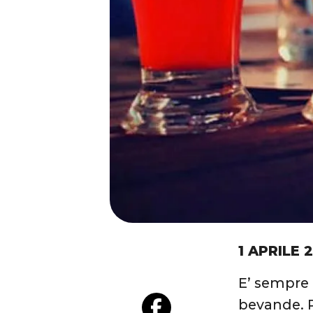
1 APRILE 
E’ sempre i
bevande. P