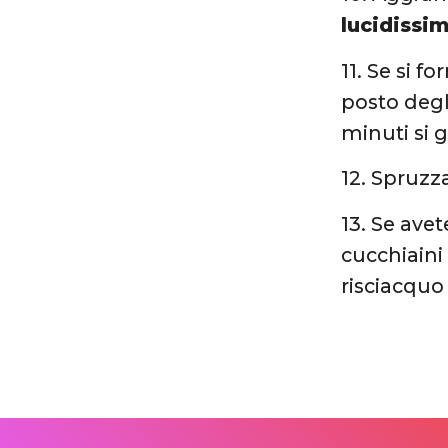
lucidissim
11. Se si 
posto degl
minuti si 
12. Spruzz
13. Se ave
cucchiaini
risciacqu