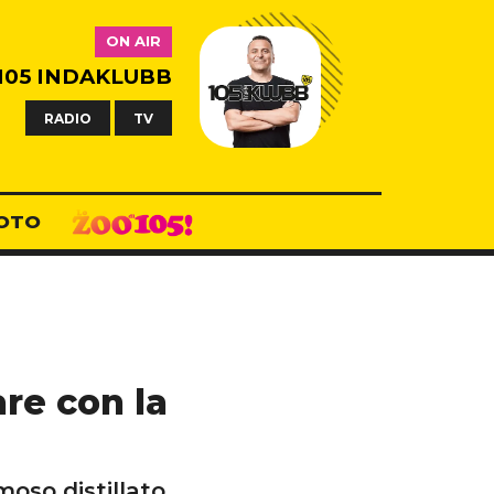
ON AIR
105 INDAKLUBB
RADIO
TV
OTO
are con la
amoso distillato