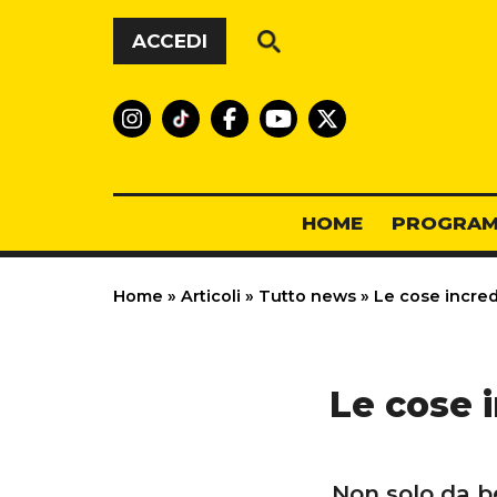
Vai al contenuto
ACCEDI
HOME
PROGRAM
Home
»
Articoli
»
Tutto news
»
Le cose incredi
Le cose i
Non solo da ber