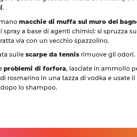
i
.
formano
macchie di muffa sul muro del bag
i spray a base di agenti chimici: si spruzza s
gratta via con un vecchio spazzolino.
ata sulle
scarpe da tennis
rimuove gli odori.
te
problemi di forfora
, lasciate in ammollo p
 di rosmarino in una tazza di vodka e usate
o dopo lo shampoo.