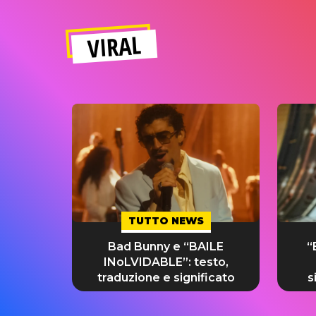
VIRAL
TUTTO NEWS
Bad Bunny e “BAILE
“
INoLVIDABLE”: testo,
traduzione e significato
s