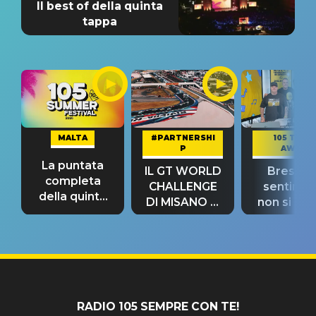
Il best of della quinta
tappa
MALTA
#PARTNERSHI
105 TAKE
P
AWAY
La puntata
IL GT WORLD
Bresh: "I
completa
CHALLENGE
sentime
della quinta
DI MISANO si
non si pr
tappa
riconferma
fino alla n
un GRANDE
prima"
SUCCESSO!
RADIO 105 SEMPRE CON TE!