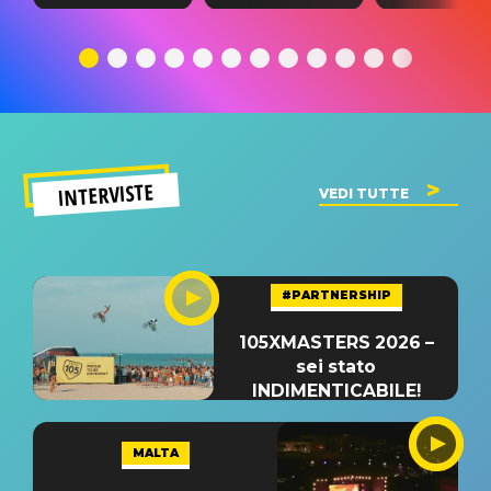
testo,
traduzione e
testo,
traduzione e
significato
traduzion
significato
del singolo
significa
INTERVISTE
VEDI TUTTE
#PARTNERSHIP
105XMASTERS 2026 –
sei stato
INDIMENTICABILE!
MALTA