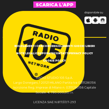
SCARICA L'APP
disponibile su
REGOLAMENTI CONCORSI
REGOLAMENTI GIOCHI LIBERI
NOTE LEGALI
CORPORATE
CONTATTI
PRIVACY POLICY
COOKIE POLICY
RADIO STUDIO 105 S.p.A.
Largo Donegani, 1 20121 MILANO Partita Iva 03111280156
Iscrizione Reg. Imprese di Milano n. 03111280156 Capitale
Sociale: € 780.000,00 i.v.
LICENZA SIAE N.817/I/07-293