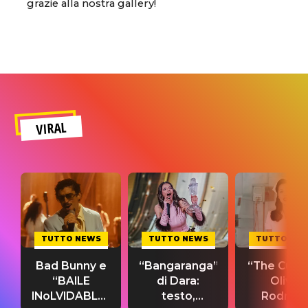
grazie alla nostra gallery!
VIRAL
TUTTO NEWS
TUTTO NEWS
TUTTO NE
Bad Bunny e
“Bangaranga”
“The Cure”
“BAILE
di Dara:
Olivia
INoLVIDABLE”:
testo,
Rodrigo