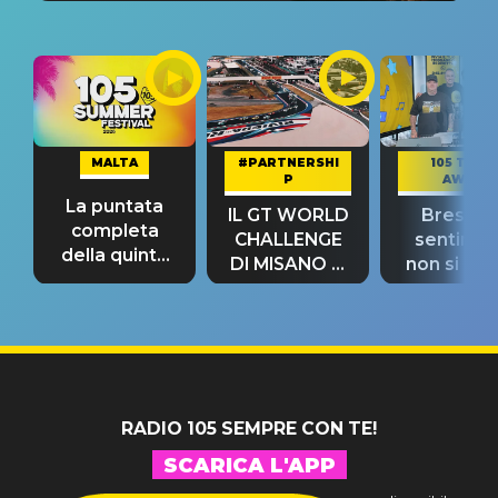
MALTA
#PARTNERSHI
105 TAKE
P
AWAY
La puntata
IL GT WORLD
Bresh: "I
completa
CHALLENGE
sentime
della quinta
DI MISANO si
non si pr
tappa
riconferma
fino alla n
un GRANDE
prima"
SUCCESSO!
RADIO 105 SEMPRE CON TE!
SCARICA L'APP