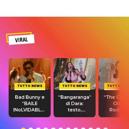
VIRAL
TUTTO NEWS
TUTTO NEWS
TUTTO NE
Bad Bunny e
“Bangaranga”
“The Cure”
“BAILE
di Dara:
Olivia
INoLVIDABLE”:
testo,
Rodrigo
testo,
traduzione e
testo,
traduzione e
significato
traduzion
significato
del singolo
significa