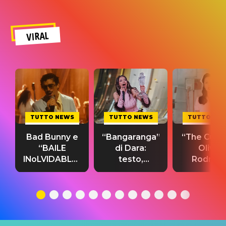
VIRAL
TUTTO NEWS
TUTTO NEWS
TUTTO NE
Bad Bunny e
“Bangaranga”
“The Cure”
“BAILE
di Dara:
Olivia
INoLVIDABLE”:
testo,
Rodrigo
testo,
traduzione e
testo,
traduzione e
significato
traduzion
significato
del singolo
significa