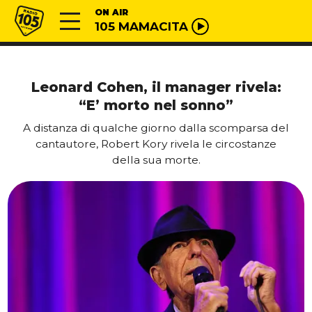
Vai al contenuto
Radio 105
ON AIR
105 MAMACITA
Leonard Cohen, il manager rivela:
“E’ morto nel sonno”
A distanza di qualche giorno dalla scomparsa del
cantautore, Robert Kory rivela le circostanze
della sua morte.