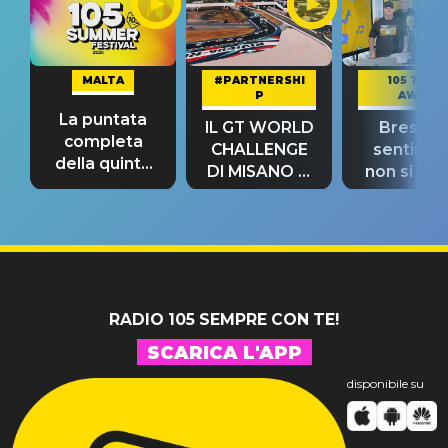
MALTA
#PARTNERSHI
105 TAKE
P
AWAY
La puntata
IL GT WORLD
Bresh: "I
completa
CHALLENGE
sentime
della quinta
DI MISANO si
non si pr
tappa
riconferma
fino alla n
un GRANDE
prima"
SUCCESSO!
RADIO 105 SEMPRE CON TE!
SCARICA L'APP
disponibile su