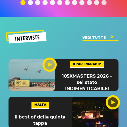
significato
del singolo
significa
INTERVISTE
VEDI TUTTE
#PARTNERSHIP
105XMASTERS 2026 –
sei stato
INDIMENTICABILE!
MALTA
Il best of della quinta
tappa