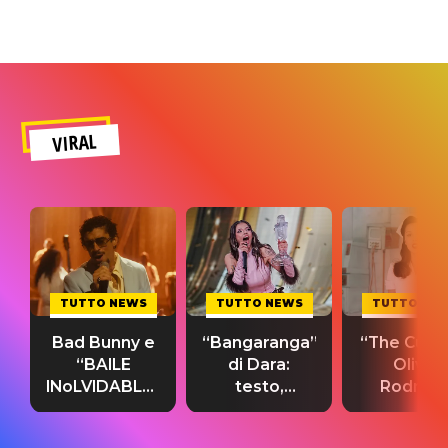
VIRAL
TUTTO NEWS
TUTTO NEWS
TUTTO NE
Bad Bunny e
“Bangaranga”
“The Cure”
“BAILE
di Dara:
Olivia
INoLVIDABLE”:
testo,
Rodrigo
testo,
traduzione e
testo,
traduzione e
significato
traduzion