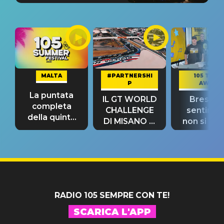
MALTA
#PARTNERSHI
105 TAKE
P
AWAY
La puntata
IL GT WORLD
Bresh: "I
completa
CHALLENGE
sentime
della quinta
DI MISANO si
non si pr
tappa
riconferma
fino alla n
un GRANDE
prima"
SUCCESSO!
RADIO 105 SEMPRE CON TE!
SCARICA L'APP