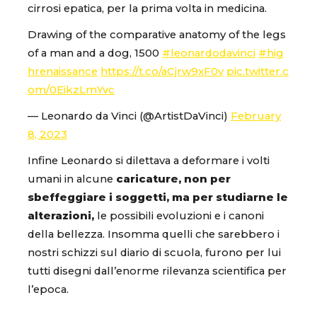
cirrosi epatica, per la prima volta in medicina.
Drawing of the comparative anatomy of the legs
of a man and a dog, 1500
#leonardodavinci
#hig
hrenaissance
https://t.co/aCjrw9xF0v
pic.twitter.c
om/0EikzLmYvc
— Leonardo da Vinci (@ArtistDaVinci)
February
8, 2023
Infine Leonardo si dilettava a deformare i volti
umani in alcune
caricature, non per
sbeffeggiare i soggetti, ma per studiarne le
alterazioni,
le possibili evoluzioni e i canoni
della bellezza. Insomma quelli che sarebbero i
nostri schizzi sul diario di scuola, furono per lui
tutti disegni dall’enorme rilevanza scientifica per
l’epoca.