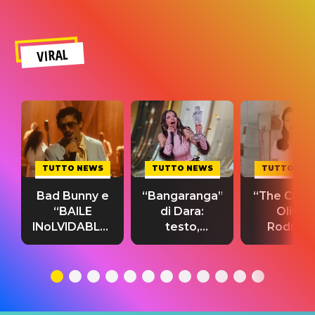
VIRAL
TUTTO NEWS
TUTTO NEWS
TUTTO NE
Bad Bunny e
“Bangaranga”
“The Cure”
“BAILE
di Dara:
Olivia
INoLVIDABLE”:
testo,
Rodrigo
testo,
traduzione e
testo,
traduzione e
significato
traduzion
significato
del singolo
significa