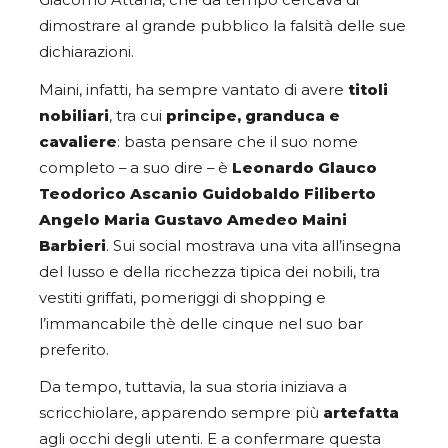
Giacomo Attanà, che da tempo cercava di
dimostrare al grande pubblico la falsità delle sue
dichiarazioni.
Maini, infatti, ha sempre vantato di avere
titoli
nobiliari
, tra cui
principe, granduca e
cavaliere
: basta pensare che il suo nome
completo – a suo dire – è
Leonardo Glauco
Teodorico Ascanio Guidobaldo Filiberto
Angelo Maria Gustavo Amedeo Maini
Barbieri
. Sui social mostrava una vita all’insegna
del lusso e della ricchezza tipica dei nobili, tra
vestiti griffati, pomeriggi di shopping e
l’immancabile thè delle cinque nel suo bar
preferito.
Da tempo, tuttavia, la sua storia iniziava a
scricchiolare, apparendo sempre più
artefatta
agli occhi degli utenti. E a confermare questa