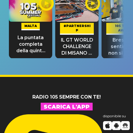
MALTA
#PARTNERSHI
105 TAKE
P
AWAY
La puntata
IL GT WORLD
Bresh: "I
completa
CHALLENGE
sentime
della quinta
DI MISANO si
non si pr
tappa
riconferma
fino alla n
un GRANDE
prima"
SUCCESSO!
RADIO 105 SEMPRE CON TE!
SCARICA L'APP
disponibile su