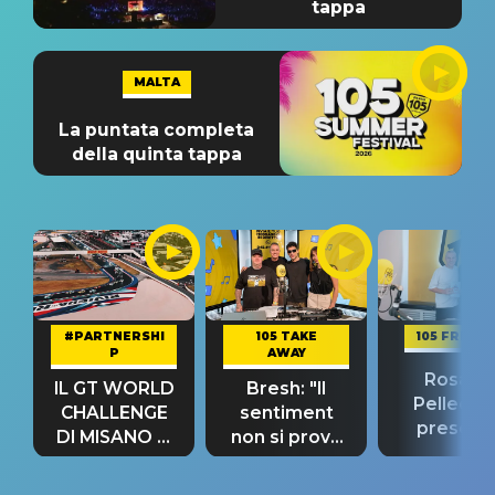
tappa
MALTA
La puntata completa
della quinta tappa
#PARTNERSHI
105 TAKE
105 FRIEND
P
AWAY
Rosario
IL GT WORLD
Bresh: "Il
Pellecch
CHALLENGE
sentiment
present
DI MISANO si
non si prova
“Così dov
riconferma
fino alla notte
andare
un GRANDE
prima"