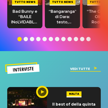
TUTTO NEWS
TUTTO NEWS
TUTTO NE
Bad Bunny e
“Bangaranga”
“The Cure”
“BAILE
di Dara:
Olivia
INoLVIDABLE”:
testo,
Rodrigo
testo,
traduzione e
testo,
traduzione e
significato
traduzion
significato
del singolo
significa
INTERVISTE
VEDI TUTTE
MALTA
Il best of della quinta