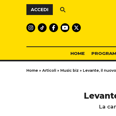
Vai al contenuto
ACCEDI
HOME
PROGRAM
Home
»
Articoli
»
Music biz
»
Levante, il nuov
Levante
La can