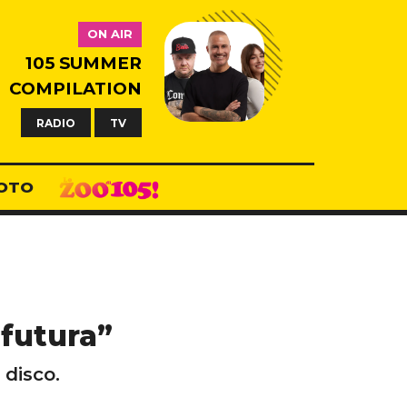
ON AIR
105 SUMMER
COMPILATION
RADIO
TV
OTO
 futura”
 disco.