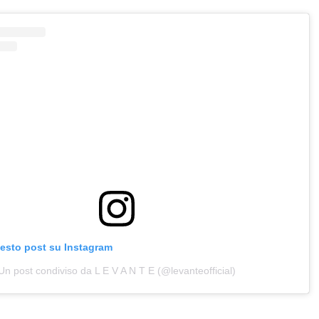
uesto post su Instagram
Un post condiviso da L E V A N T E (@levanteofficial)