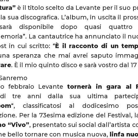
tura”
è il titolo scelto da Levante per il suo p
la sua discografica. L’album, in uscita il pr
, sarà disponibile dopo quasi quattro
oria”. La cantautrice ha annunciato il n
t in cui scritto: “
È il racconto di un tem
una speranza che mai avrei saputo imma
vare
. È il mio quinto disco e sarà vostro dal 1
 Sanremo
mo febbraio Levante
tornerà in gara al 
 di tre anni dalla sua ultima parteci
bom
“, classificatosi al dodicesimo p
ione. Per la 73esima edizione del Festival, 
no “Vivo”
, presentato sui social dall’artista 
he bello tornare con musica nuova,
linfa nu