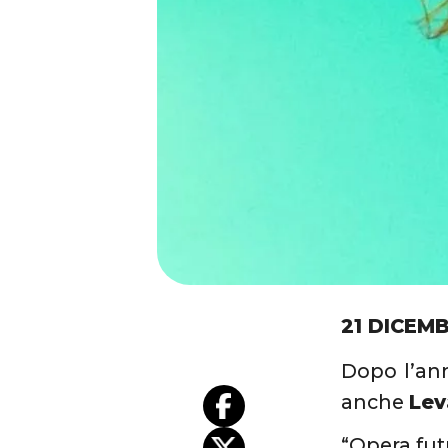
21 DICEM
Dopo l’an
anche
Lev
“Opera fut