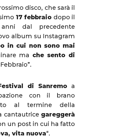
rossimo disco, che sarà il
ossimo
17 febbraio
dopo il
 anni dal precedente
uovo album su Instagram
po in cui non sono mai
ginare ma
che sento di
7 Febbraio”.
Festival di Sanremo
a
pazione con il brano
osto al termine della
la cantautrice
gareggerà
con un post in cui ha fatto
ova, vita nuova
“.