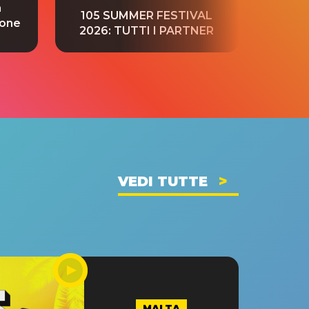
a
“S
105 SUMMER FESTIVAL
ione
tradu
2026: TUTTI I PARTNER
VEDI TUTTE
MALTA