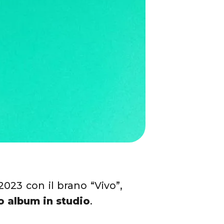
023 con il brano “Vivo”,
 album in studio
.