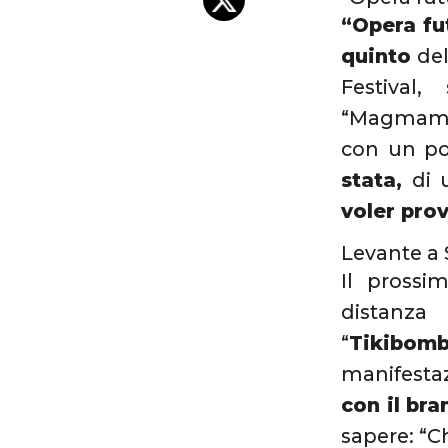
“Opera fu
quinto
del
Festival
“Magmamem
con un pos
stata,
di 
voler pro
Levante a
Il prossi
distanza
“
Tikibom
manifestaz
con il bra
sapere: “C