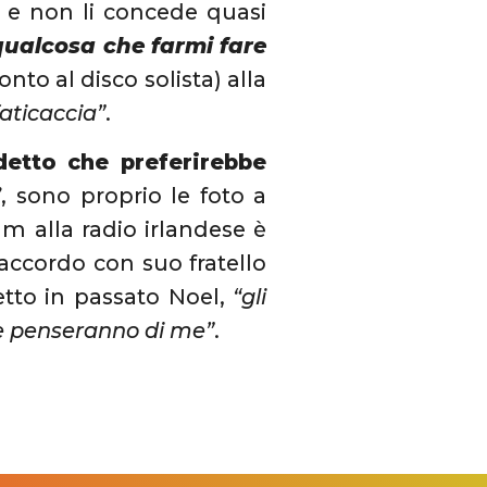
o e non li concede quasi
qualcosa che farmi fare
nto al disco solista) alla
faticaccia”
.
etto che preferirebbe
”
, sono proprio le foto a
m alla radio irlandese è
accordo con suo fratello
etto in passato Noel,
“gli
che penseranno di me”
.