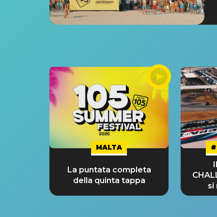
MALTA
#
La puntata completa
CHAL
della quinta tappa
si
GRA