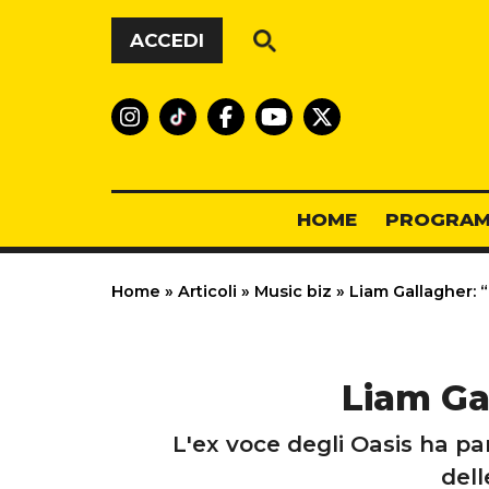
Vai al contenuto
ACCEDI
HOME
PROGRAM
Home
»
Articoli
»
Music biz
»
Liam Gallagher: “
Liam Gal
L'ex voce degli Oasis ha par
dell