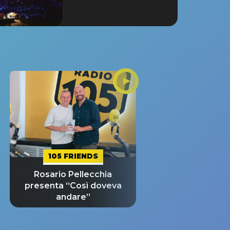
105 FRIENDS
Rosario Pellecchia
presenta “Così doveva
andare”