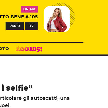
ON AIR
TTO BENE A 105
RADIO
TV
OTO
i selfie”
rticolare gli autoscatti, una
Noel.