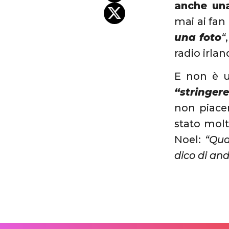
anche una 
mai ai fan
una foto
“
radio irla
E non è u
“stringer
non piacer
stato molt
Noel:
“Qua
dico di an