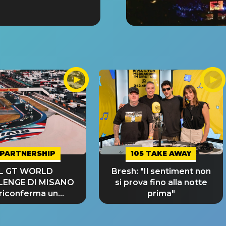
PARTNERSHIP
105 TAKE AWAY
IL GT WORLD
Bresh: "Il sentiment non
LENGE DI MISANO
si prova fino alla notte
 riconferma un
prima"
NDE SUCCESSO!