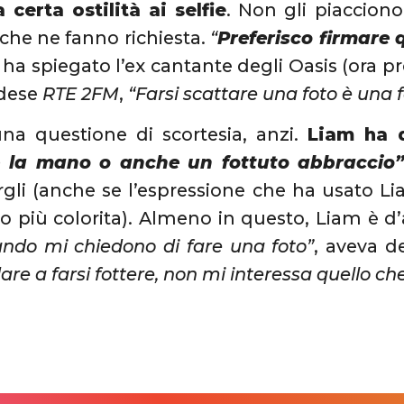
certa ostilità ai selfie
. Non gli piaccion
 che ne fanno richiesta.
“
Preferisco firmare 
, ha spiegato l’ex cantante degli Oasis (ora pro
ndese
RTE 2FM
,
“Farsi scattare una foto è una 
na questione di scortesia, anzi.
Liam ha d
e la mano o anche un fottuto abbraccio
gli (anche se l’espressione che ha usato Lia
o più colorita). Almeno in questo, Liam è d’
ndo mi chiedono di fare una foto”
, aveva d
dare a farsi fottere, non mi interessa quello 