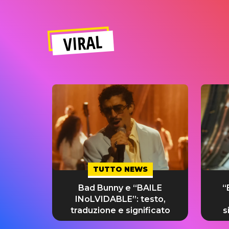
VIRAL
TUTTO NEWS
Bad Bunny e “BAILE
“
INoLVIDABLE”: testo,
traduzione e significato
s