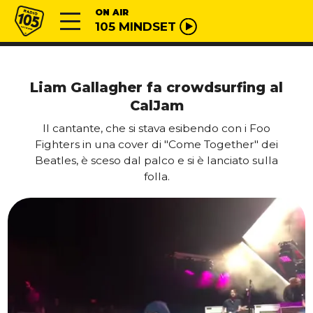
Vai al contenuto
Radio 105
ON AIR
105 MINDSET
Liam Gallagher fa crowdsurfing al
CalJam
Il cantante, che si stava esibendo con i Foo
Fighters in una cover di "Come Together" dei
Beatles, è sceso dal palco e si è lanciato sulla
folla.