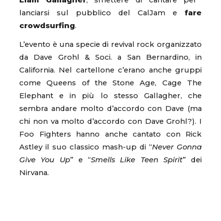
Liam Gallagher
, smettere di cantare per
lanciarsi sul pubblico del CalJam e
fare
crowdsurfing
.
L’evento è una specie di revival rock organizzato
da Dave Grohl & Soci. a San Bernardino, in
California. Nel cartellone c’erano anche gruppi
come Queens of the Stone Age, Cage The
Elephant e in più lo stesso Gallagher, che
sembra andare molto d’accordo con Dave (ma
chi non va molto d’accordo con Dave Grohl?). I
Foo Fighters hanno anche cantato con Rick
Astley il suo classico mash-up di “
Never Gonna
Give You Up
” e “
Smells Like Teen Spirit
” dei
Nirvana.