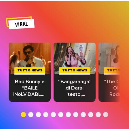
VIRAL
TUTTO NEWS
TUTTO NEWS
TUTTO NE
Bad Bunny e
“Bangaranga”
“The Cure”
“BAILE
di Dara:
Olivia
INoLVIDABLE”:
testo,
Rodrigo
testo,
traduzione e
testo,
traduzione e
significato
traduzion
significato
del singolo
significa