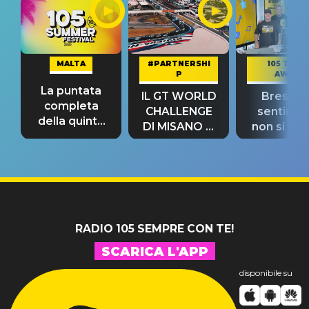
MALTA
#PARTNERSHI
105 TAKE
P
AWAY
La puntata
IL GT WORLD
Bresh: "I
completa
CHALLENGE
sentime
della quinta
DI MISANO si
non si pr
tappa
riconferma
fino alla n
un GRANDE
prima"
SUCCESSO!
RADIO 105 SEMPRE CON TE!
SCARICA L'APP
disponibile su