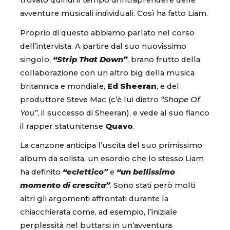
trovato quindi il tempo di intraprendere delle
avventure musicali individuali. Così ha fatto Liam.
Proprio di questo abbiamo parlato nel corso
dell’intervista. A partire dal suo nuovissimo
singolo,
“Strip That Down”
, brano frutto della
collaborazione con un altro big della musica
britannica e mondiale,
Ed Sheeran
, e del
produttore Steve Mac (c’è lui dietro
“Shape Of
You”
, il successo di Sheeran), e vede al suo fianco
il rapper statunitense
Quavo
.
La canzone anticipa l’uscita del suo primissimo
album da solista, un esordio che lo stesso Liam
ha definito
“eclettico”
e
“un bellissimo
momento di crescita”
. Sono stati però molti
altri gli argomenti affrontati durante la
chiacchierata come, ad esempio, l’iniziale
perplessità nel buttarsi in un’avventura