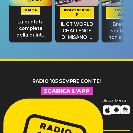
MALTA
#PARTNERSHI
105 TAKE
P
AWAY
La puntata
IL GT WORLD
Bresh: "I
completa
CHALLENGE
sentime
della quinta
DI MISANO si
non si pr
tappa
riconferma
fino alla n
un GRANDE
prima"
SUCCESSO!
RADIO 105 SEMPRE CON TE!
SCARICA L'APP
disponibile su