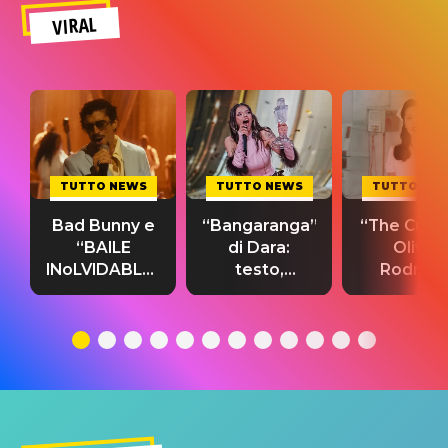
VIRAL
TUTTO NEWS
TUTTO NEWS
TUTTO NE
Bad Bunny e
“Bangaranga”
“The Cure”
“BAILE
di Dara:
Olivia
INoLVIDABLE”:
testo,
Rodrigo
testo,
traduzione e
testo,
traduzione e
significato
traduzion
significato
del singolo
significa