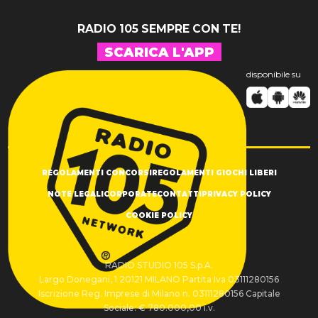
RADIO 105 SEMPRE CON TE!
SCARICA L'APP
disponibile su
REGOLAMENTI CONCORSI
REGOLAMENTI GIOCHI LIBERI
NOTE LEGALI
CORPORATE
CONTATTI
PRIVACY POLICY
COOKIE POLICY
RADIO STUDIO 105 S.p.A.
Largo Donegani, 1 20121 MILANO Partita Iva 03111280156
Iscrizione Reg. Imprese di Milano n. 03111280156 Capitale
Sociale: € 780.000,00 i.v.