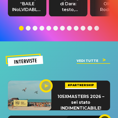
“BAILE
di Dara:
Olivia
INoLVIDABLE”:
testo,
Rodrigo
testo,
traduzione e
testo,
traduzione e
significato
traduzion
significato
del singolo
significa
INTERVISTE
VEDI TUTTE
#PARTNERSHIP
105XMASTERS 2026 –
sei stato
INDIMENTICABILE!