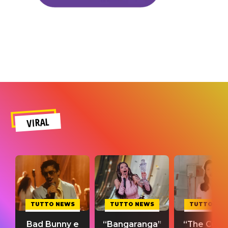
VIRAL
TUTTO NEWS
TUTTO NEWS
TUTTO NE
Bad Bunny e
“Bangaranga”
“The Cure”