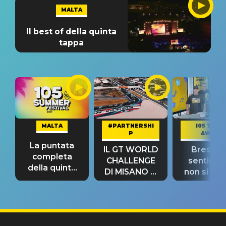
MALTA
Il best of della quinta
tappa
MALTA
#PARTNERSHI
105 TAKE
P
AWAY
La puntata
IL GT WORLD
Bresh: "I
completa
CHALLENGE
sentime
della quinta
DI MISANO si
non si pr
tappa
riconferma
fino alla n
un GRANDE
prima"
SUCCESSO!