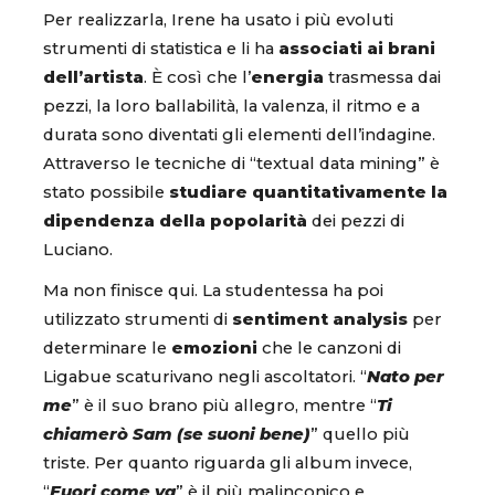
Per realizzarla, Irene ha usato i più evoluti
strumenti di statistica e li ha
associati ai brani
dell’artista
. È così che l’
energia
trasmessa dai
pezzi, la loro ballabilità, la valenza, il ritmo e a
durata sono diventati gli elementi dell’indagine.
Attraverso le tecniche di “textual data mining” è
stato possibile
studiare quantitativamente la
dipendenza della popolarità
dei pezzi di
Luciano.
Ma non finisce qui. La studentessa ha poi
utilizzato strumenti di
sentiment analysis
per
determinare le
emozioni
che le canzoni di
Ligabue scaturivano negli ascoltatori. “
Nato per
me
” è il suo brano più allegro, mentre “
Ti
chiamerò Sam (se suoni bene)
” quello più
triste. Per quanto riguarda gli album invece,
“
Fuori come va
” è il più malinconico e