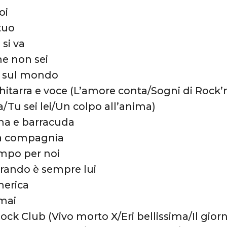
oi
tuo
 si va
he non sei
o sul mondo
hitarra e voce (L’amore conta/Sogni di Rock’n’
/Tu sei lei/Un colpo all’anima)
na e barracuda
va compagnia
empo per noi
rando è sempre lui
merica
 mai
ock Club (Vivo morto X/Eri bellissima/Il giorn