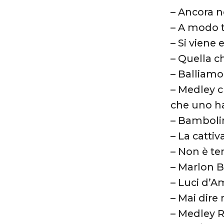
– Ancora n
– A modo 
– Si viene e
– Quella c
– Balliam
– Medley c
che uno ha
– Bamboli
– La catti
– Non è t
– Marlon B
– Luci d’A
– Mai dire
– Medley R