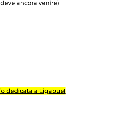
o deve ancora venire)
io dedicata a Ligabue!