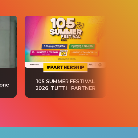
#PARTNERSHIP
a
“S
105 SUMMER FESTIVAL
ione
tradu
2026: TUTTI I PARTNER