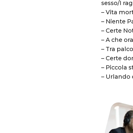
sesso/I ra
– Vita mor
– Niente P
– Certe Not
– A che or
– Tra palco
– Certe do
– Piccola s
– Urlando c