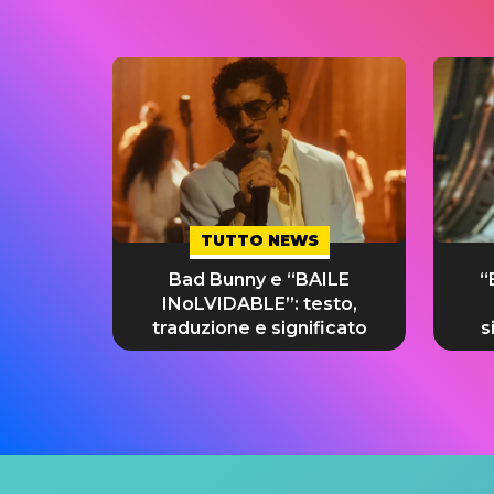
TUTTO NEWS
Bad Bunny e “BAILE
“
INoLVIDABLE”: testo,
traduzione e significato
s