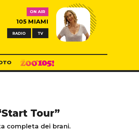
ON AIR
105 MIAMI
RADIO
TV
OTO
“Start Tour”
ista completa dei brani.