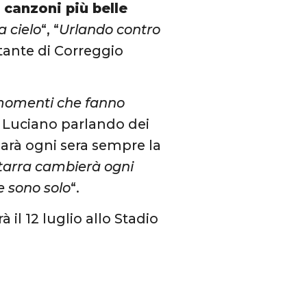
e
canzoni più belle
a cielo
“, “
Urlando contro
tante di Correggio
e momenti che fanno
o Luciano parlando dei
 sarà ogni sera sempre la
itarra cambierà ogni
e sono solo
“.
 il 12 luglio allo Stadio