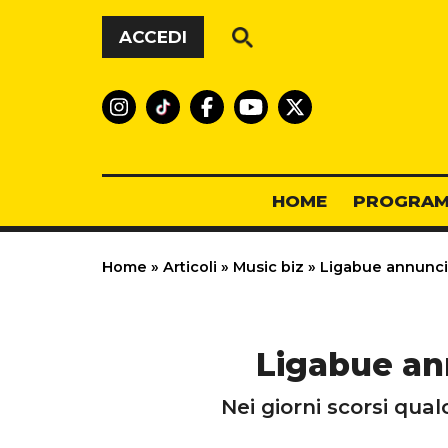
Vai al contenuto
ACCEDI
HOME
PROGRAM
Home
»
Articoli
»
Music biz
»
Ligabue annuncia 
Ligabue ann
Nei giorni scorsi qualc