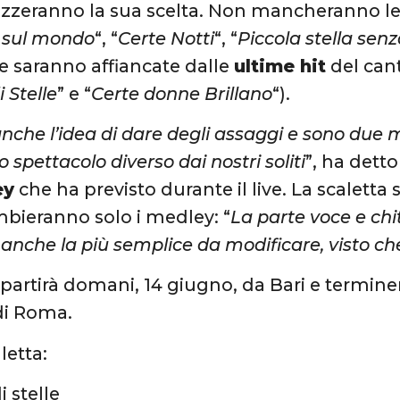
ezzeranno la sua scelta. Non mancheranno l
 sul mondo
“, “
Certe Notti
“, “
Piccola stella senz
he saranno affiancate dalle
ultime hit
del can
i Stelle
” e “
Certe donne Brillano
“).
anche l’idea di dare degli assaggi e sono du
o spettacolo diverso dai nostri soliti
”, ha dett
ey
che ha previsto durante il live. La scaletta
mbieranno solo i medley: “
La parte voce e ch
 anche la più semplice da modificare, visto ch
 partirà domani, 14 giugno, da Bari e terminerà
di Roma.
letta:
i stelle