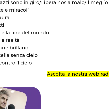
gazzi sono in giro/Libera nos a malo/Il megli
te e miracoli
aura
ti
a è la fine del mondo
 e realtà
nne brillano
tella senza cielo
ontro il cielo
Ascolta la nostra web rad