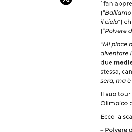
i fan appr
(“
Balliamo
il cielo
“) c
(“
Polvere d
“
Mi piace 
diventare l
due
medl
stessa, ca
sera, ma è
Il suo tour
Olimpico 
Ecco la sca
– Polvere d