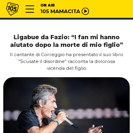
Vai al contenuto
Radio 105
ON AIR
105 MAMACITA
Ligabue da Fazio: “I fan mi hanno
aiutato dopo la morte di mio figlio”
Il cantante di Correggio ha presentato il suo libro
"Scusate il disordine" racconta la dolorosa
vicenda del figlio