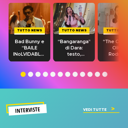
TUTTO NEWS
TUTTO NEWS
TUTTO NE
Bad Bunny e
“Bangaranga”
“The Cure”
“BAILE
di Dara:
Olivia
INoLVIDABLE”:
testo,
Rodrigo
testo,
traduzione e
testo,
traduzione e
significato
traduzion
significato
del singolo
significa
INTERVISTE
VEDI TUTTE