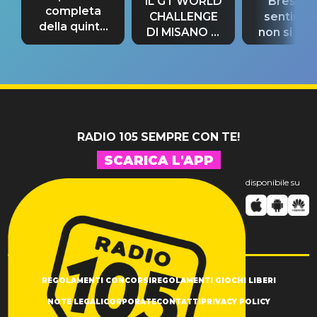
IL GT WORLD
Bresh: "I
completa
CHALLENGE
sentime
della quinta
DI MISANO si
non si pr
tappa
riconferma
fino alla n
un GRANDE
prima"
SUCCESSO!
RADIO 105 SEMPRE CON TE!
SCARICA L'APP
disponibile su
REGOLAMENTI CONCORSI
REGOLAMENTI GIOCHI LIBERI
NOTE LEGALI
CORPORATE
CONTATTI
PRIVACY POLICY