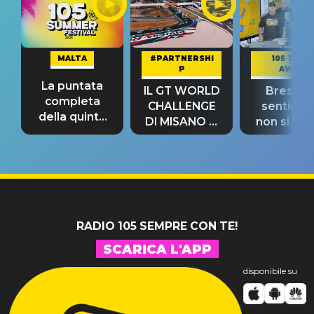
MALTA
#PARTNERSHI
105 TAKE
P
AWAY
La puntata
IL GT WORLD
Bresh: "I
completa
CHALLENGE
sentime
della quinta
DI MISANO si
non si pr
tappa
riconferma
fino alla n
un GRANDE
prima"
SUCCESSO!
RADIO 105 SEMPRE CON TE!
SCARICA L'APP
disponibile su