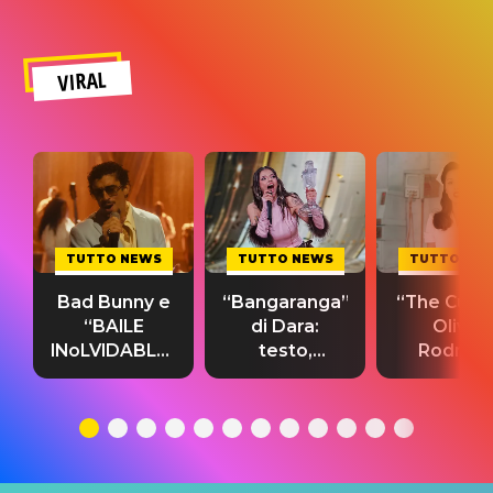
VIRAL
TUTTO NEWS
TUTTO NEWS
TUTTO NE
Bad Bunny e
“Bangaranga”
“The Cure”
“BAILE
di Dara:
Olivia
INoLVIDABLE”:
testo,
Rodrigo
testo,
traduzione e
testo,
traduzione e
significato
traduzion
significato
del singolo
significa