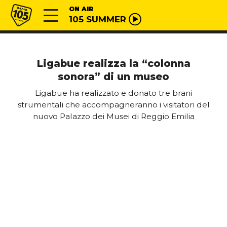
Vai al contenuto
Radio 105
ON AIR
105 SUMMER
Ligabue realizza la “colonna
sonora” di un museo
Ligabue ha realizzato e donato tre brani
strumentali che accompagneranno i visitatori del
nuovo Palazzo dei Musei di Reggio Emilia