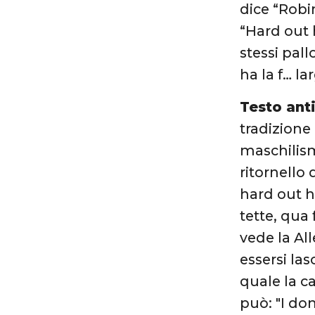
dice “Robi
“Hard out 
stessi pall
ha la f… lar
Testo ant
tradizione
maschilism
ritornello 
hard out he
tette, qua 
vede la Al
essersi la
quale la c
può: "I do