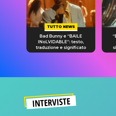
TUTTO NEWS
Bad Bunny e “BAILE
“
INoLVIDABLE”: testo,
traduzione e significato
s
INTERVISTE