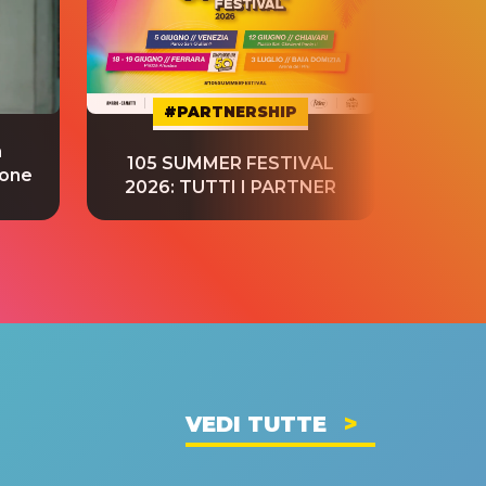
#PARTNERSHIP
a
“S
105 SUMMER FESTIVAL
ione
tradu
2026: TUTTI I PARTNER
VEDI TUTTE