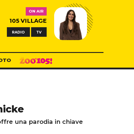
ON AIR
105 VILLAGE
RADIO
TV
OTO
hicke
ffre una parodia in chiave