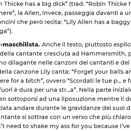
n Thicke has a big dick” (trad. “Robin Thicke 
here”, la Allen, invece, passeggia davanti a u
oncini che però recita: “Lily Allen has a baggy 
ga”).
i-maschilista.
Anche il testo, piuttosto espli
 della cantante cresciuta ad Hammersmith, pr
o dilagante nelle canzoni dei cantanti e dei 
della canzone Lily canta: “Forget your balls and
re for a bitch”, ovvero “Scordati le tue p… e f
fuori è dura per una str…a”. Nella parte inizial
len sottoporsi ad una liposuzione mentre il d
sciata andare durante le gravidanze dei suoi d
antante si sottrae con un verso che più chiar
n’t need to shake my ass for you because I’ve 