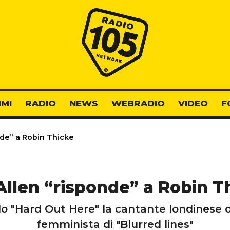
Radio 105
MI
RADIO
NEWS
WEBRADIO
VIDEO
F
nde” a Robin Thicke
 Allen “risponde” a Robin T
lo "Hard Out Here" la cantante londinese o
femminista di "Blurred lines"