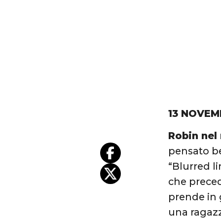
13 NOVEM
Robin nel
pensato be
“Blurred li
che preced
prende in 
una ragazz