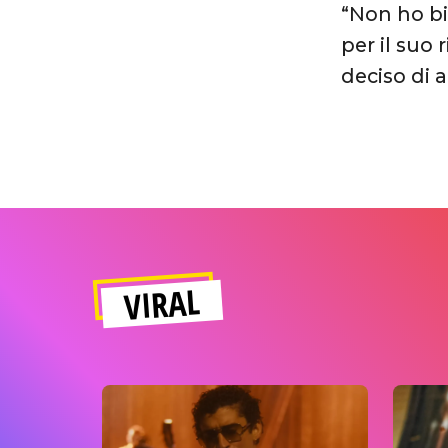
“Non ho bi
per il suo 
deciso di 
VIRAL