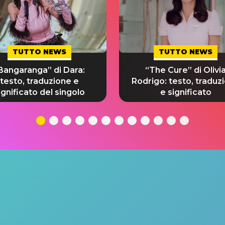
TUTTO NEWS
TUTTO NEWS
Bangaranga” di Dara:
“The Cure” di Olivi
testo, traduzione e
Rodrigo: testo, traduz
ignificato del singolo
e significato