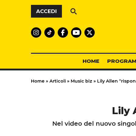
Vai al contenuto
ACCEDI
HOME
PROGRAM
Home
»
Articoli
»
Music biz
»
Lily Allen “rispo
Lily
Nel video del nuovo singo