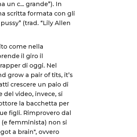
ha un c… grande”). In
na scritta formata con gli
pussy” (trad. “Lily Allen
cito come nella
ende il giro il
rapper di oggi. Nel
 grow a pair of tits, it’s
atti crescere un paio di
e del video, invece, si
ottore la bacchetta per
ue figli. Rimprovero dal
o (e femminista) non si
got a brain", ovvero