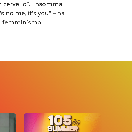
un cervello”. Insomma
’s no me, it’s you” – ha
del femminismo.