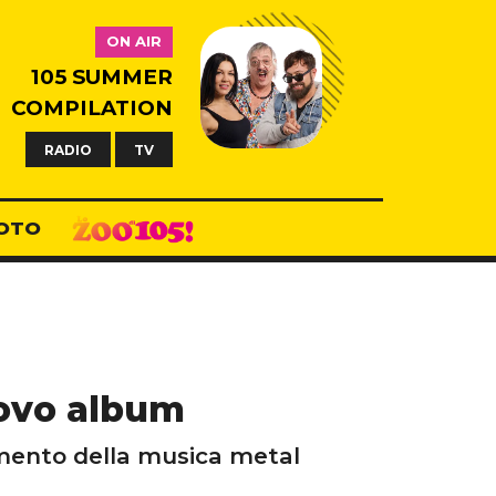
ON AIR
105 SUMMER
COMPILATION
RADIO
TV
OTO
uovo album
mento della musica metal