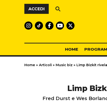
Vai al contenuto
ACCEDI
HOME
PROGRAM
Home
»
Articoli
»
Music biz
»
Limp Bizkit rivel
Limp Bizk
Fred Durst e Wes Borlan