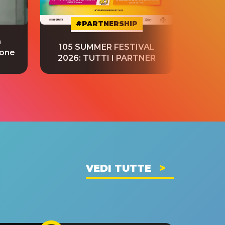
#PARTNERSHIP
a
“S
105 SUMMER FESTIVAL
ione
tradu
2026: TUTTI I PARTNER
VEDI TUTTE