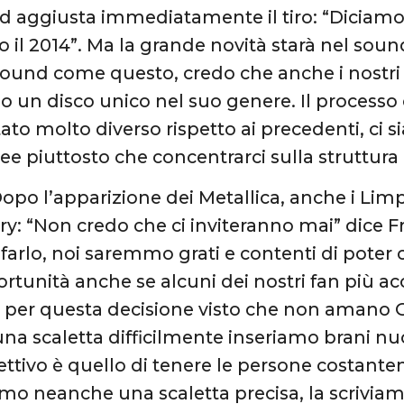
 aggiusta immediatamente il tiro: “Diciamo
tro il 2014”. Ma la grande novità starà nel s
ound come questo, credo che anche i nostri
rlo un disco unico nel suo genere. Il processo
ato molto diverso rispetto ai precedenti, ci s
idee piuttosto che concentrarci sulla struttur
opo l’apparizione dei Metallica, anche i Limp
y: “Non credo che ci inviteranno mai” dice F
farlo, noi saremmo grati e contenti di poter 
rtunità anche se alcuni dei nostri fan più ac
i per questa decisione visto che non amano
a scaletta difficilmente inseriamo brani nuovi
ettivo è quello di tenere le persone costant
mo neanche una scaletta precisa, la scriviam