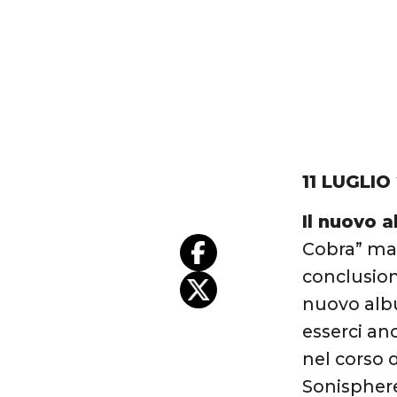
11 LUGLIO
Il nuovo 
Cobra” ma 
conclusion
nuovo alb
esserci an
nel corso 
Sonisphere