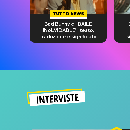
TUTTO NEWS
Bad Bunny e “BAILE
“
INoLVIDABLE”: testo,
traduzione e significato
s
INTERVISTE