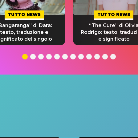
TUTTO NEWS
TUTTO NEWS
Bangaranga” di Dara:
“The Cure” di Olivi
testo, traduzione e
Rodrigo: testo, traduz
ignificato del singolo
e significato