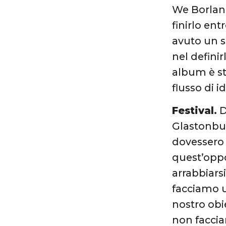
We Borland
finirlo en
avuto un s
nel defini
album è st
flusso di 
Festival.
D
Glastonbur
dovessero 
quest’oppo
arrabbiars
facciamo un
nostro obi
non faccia