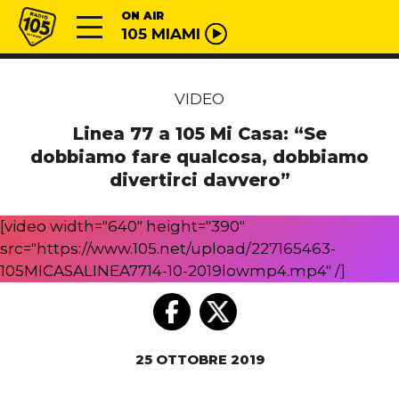
Vai al contenuto
Radio 105
ON AIR
105 MIAMI
VIDEO
Linea 77 a 105 Mi Casa: “Se
dobbiamo fare qualcosa, dobbiamo
divertirci davvero”
[video width="640" height="390"
src="https://www.105.net/upload/227165463-
105MICASALINEA7714-10-2019lowmp4.mp4" /]
25 OTTOBRE 2019