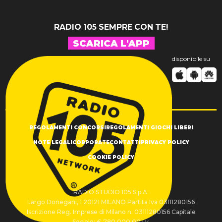
RADIO 105 SEMPRE CON TE!
SCARICA L'APP
disponibile su
REGOLAMENTI CONCORSI
REGOLAMENTI GIOCHI LIBERI
NOTE LEGALI
CORPORATE
CONTATTI
PRIVACY POLICY
COOKIE POLICY
RADIO STUDIO 105 S.p.A.
Largo Donegani, 1 20121 MILANO Partita Iva 03111280156
Iscrizione Reg. Imprese di Milano n. 03111280156 Capitale
Sociale: € 780.000,00 i.v.