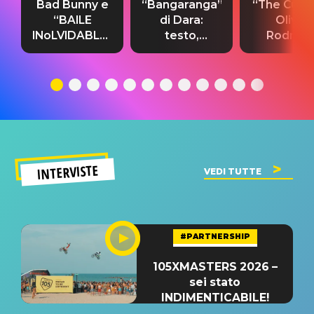
Bad Bunny e
“Bangaranga”
“The Cure”
“BAILE
di Dara:
Olivia
INoLVIDABLE”:
testo,
Rodrigo
testo,
traduzione e
testo,
traduzione e
significato
traduzion
significato
del singolo
significa
INTERVISTE
VEDI TUTTE
#PARTNERSHIP
105XMASTERS 2026 –
sei stato
INDIMENTICABILE!