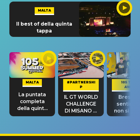
MALTA
Il best of della quinta
tappa
MALTA
#PARTNERSHI
105 TAKE
P
AWAY
La puntata
IL GT WORLD
Bresh: "I
completa
CHALLENGE
sentime
della quinta
DI MISANO si
non si pr
tappa
riconferma
fino alla n
un GRANDE
prima"
SUCCESSO!