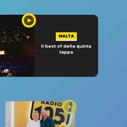
r
e
i
l
v
MALTA
o
l
Il best of della quinta
tappa
u
m
e
.