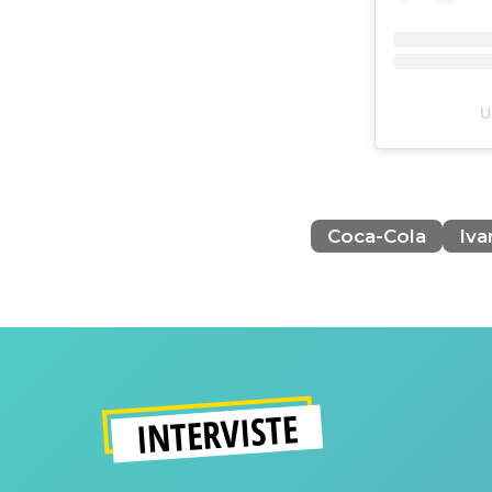
U
Coca-Cola
Iva
INTERVISTE