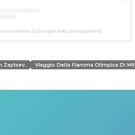
n post condiviso da Eurosport Italia (@eurosportitalia)
n Zaytsev.
Viaggio Della Fiamma Olimpica Di Mi