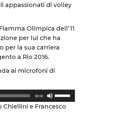
gli appassionati di volley
a Fiamma Olimpica dell’11
ione per lui che ha
 per la sua carriera
ento a Rio 2016.
da ai microfoni di
U
00:00
s
 Chiellini e Francesco
a
i
t
a