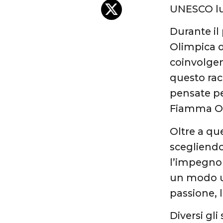
UNESCO lu
Durante il
Olimpica d
coinvolgent
questo rac
pensate pe
Fiamma Ol
Oltre a q
scegliendo
l’impegno 
un modo un
passione, 
Diversi gli 