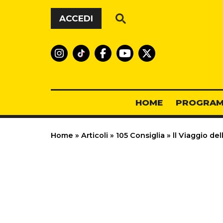
Vai al contenuto
ACCEDI
HOME
PROGRAM
Home
»
Articoli
»
105 Consiglia
»
ll Viaggio de