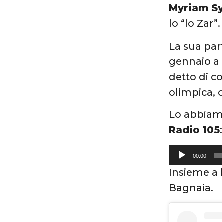
Myriam Sy
lo “lo Zar”.
La sua par
gennaio a
detto di c
olimpica, 
Lo abbiamo
Radio 105
Audio
00:00
Player
Insieme a 
Bagnaia.