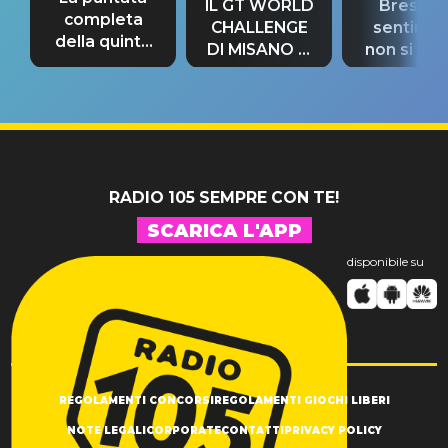
IL GT WORLD
Bresh: "I
completa
CHALLENGE
sentime
della quinta
DI MISANO si
non si pr
tappa
riconferma
fino alla n
un GRANDE
prima"
SUCCESSO!
RADIO 105 SEMPRE CON TE!
SCARICA L'APP
disponibile su
REGOLAMENTI CONCORSI
REGOLAMENTI GIOCHI LIBERI
NOTE LEGALI
CORPORATE
CONTATTI
PRIVACY POLICY