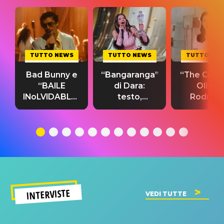
TUTTO NEWS
TUTTO NEWS
TUTTO NE
Bad Bunny e
“Bangaranga”
“The Cure”
“BAILE
di Dara:
Olivia
INoLVIDABLE”:
testo,
Rodrigo
testo,
traduzione e
testo,
traduzione e
significato
traduzion
significato
del singolo
significa
INTERVISTE
VEDI TUTTE