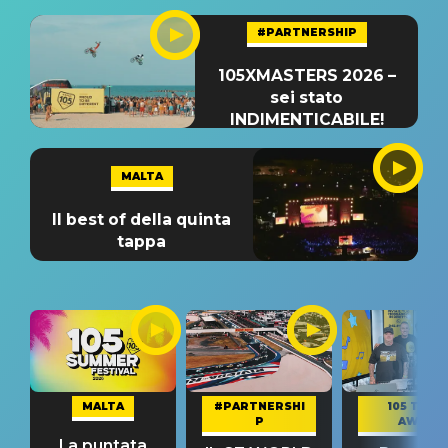
#PARTNERSHIP
105XMASTERS 2026 –
sei stato
INDIMENTICABILE!
MALTA
Il best of della quinta
tappa
MALTA
#PARTNERSHI
105 TAKE
P
AWAY
La puntata