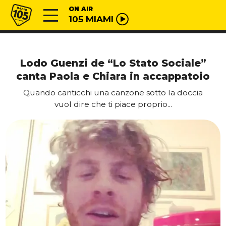
Vai al contenuto
Radio 105
ON AIR
105 MIAMI
Lodo Guenzi de “Lo Stato Sociale”
canta Paola e Chiara in accappatoio
Quando canticchi una canzone sotto la doccia
vuol dire che ti piace proprio...