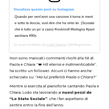
Visualizza questo post su Instagram
Quando per vent’anni una canzone ti torna in ment
e sotto la doccia, vuol dire che ha vinto lei. (Scusate
che è tutto un po’ a caso) #rocknroll #bologna #paol
aechiara #90s
Un post condiviso da
Lodo Guenzi
(@influguenzer) in data:
Ma
Non sono mancati i commenti rivolti alla hit di
Paola e Chiara: “❤️
Hit eterna e indimenticabile
“,
ha scritto un follower. Alcuni ci hanno anche
scherzato su: “
Ma lui preferirà Paola o Chiara?
“
Mentre si esercita al pianoforte cantando Paola e
Chiara, Lodo sta lavorando ai
nuovi pezzi de
“Lo Stato Sociale”
, che i fan aspettano di
sentire entro la fine dell’anno.