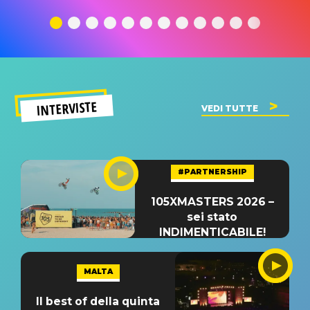
traduzione e
significato
traduzion
significato
del singolo
significa
INTERVISTE
VEDI TUTTE
#PARTNERSHIP
105XMASTERS 2026 –
sei stato
INDIMENTICABILE!
MALTA
Il best of della quinta