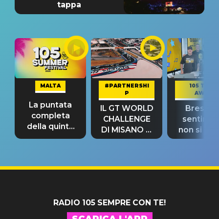
tappa
MALTA
#PARTNERSHI
105 TAKE
P
AWAY
La puntata
IL GT WORLD
Bresh: "I
completa
CHALLENGE
sentime
della quinta
DI MISANO si
non si pr
tappa
riconferma
fino alla n
un GRANDE
prima"
SUCCESSO!
RADIO 105 SEMPRE CON TE!
SCARICA L'APP