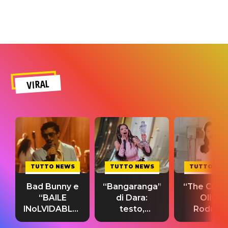
VIRAL
TUTTO NEWS
TUTTO NEWS
TUTTO NE
Bad Bunny e
“Bangaranga”
“The Cure”
“BAILE
di Dara:
Olivia
INoLVIDABLE”:
testo,
Rodrigo
testo,
traduzione e
testo,