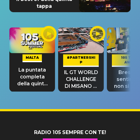
tappa
MALTA
#PARTNERSHI
105 TAKE
P
AWAY
La puntata
IL GT WORLD
Bresh: "I
completa
CHALLENGE
sentime
della quinta
DI MISANO si
non si pr
tappa
riconferma
fino alla n
un GRANDE
prima"
SUCCESSO!
RADIO 105 SEMPRE CON TE!