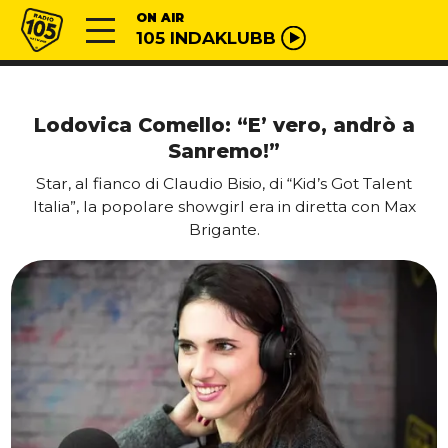
Vai al contenuto
Radio 105
ON AIR
105 INDAKLUBB
Lodovica Comello: “E’ vero, andrò a
Sanremo!”
Star, al fianco di Claudio Bisio, di “Kid’s Got Talent
Italia”, la popolare showgirl era in diretta con Max
Brigante.