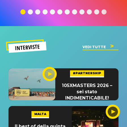
traduzione e
significato
traduzion
significato
del singolo
significa
INTERVISTE
VEDI TUTTE
#PARTNERSHIP
105XMASTERS 2026 –
sei stato
INDIMENTICABILE!
MALTA
Il best of della quinta