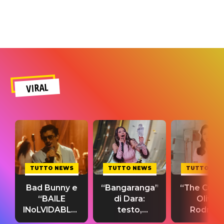
VIRAL
TUTTO NEWS
TUTTO NEWS
TUTTO NE
Bad Bunny e
“Bangaranga”
“The Cure”
“BAILE
di Dara:
Olivia
INoLVIDABLE”:
testo,
Rodrigo
testo,
traduzione e
testo,