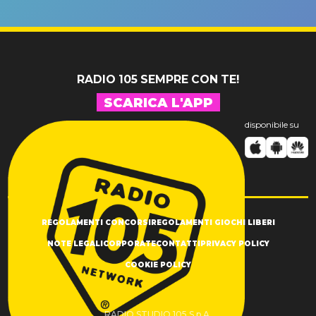
un GRANDE
prima"
SUCCESSO!
RADIO 105 SEMPRE CON TE!
SCARICA L'APP
disponibile su
REGOLAMENTI CONCORSI
REGOLAMENTI GIOCHI LIBERI
NOTE LEGALI
CORPORATE
CONTATTI
PRIVACY POLICY
COOKIE POLICY
RADIO STUDIO 105 S.p.A.