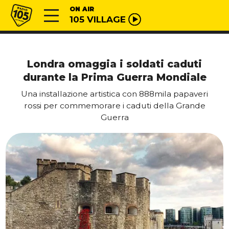
Vai al contenuto
Radio 105
ON AIR
105 VILLAGE
Londra omaggia i soldati caduti
durante la Prima Guerra Mondiale
Una installazione artistica con 888mila papaveri
rossi per commemorare i caduti della Grande
Guerra