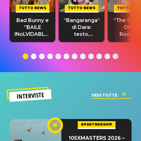
TUTTO NEWS
TUTTO NEWS
TUTTO NE
Bad Bunny e
“Bangaranga”
“The Cure”
“BAILE
di Dara:
Olivia
INoLVIDABLE”:
testo,
Rodrigo
testo,
traduzione e
testo,
traduzione e
significato
traduzion
significato
del singolo
significa
INTERVISTE
VEDI TUTTE
#PARTNERSHIP
105XMASTERS 2026 –