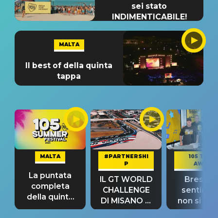
sei stato
INDIMENTICABILE!
MALTA
Il best of della quinta
tappa
MALTA
#PARTNERSHI
105 TAKE
P
AWAY
La puntata
IL GT WORLD
Bresh: "I
completa
CHALLENGE
sentime
della quinta
DI MISANO si
non si pr
tappa
riconferma
fino alla n