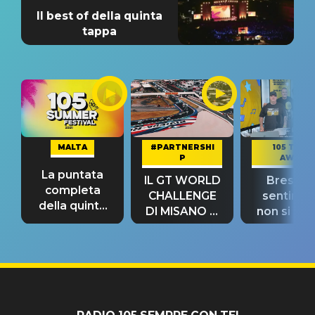
Il best of della quinta
tappa
MALTA
#PARTNERSHI
105 TAKE
P
AWAY
La puntata
IL GT WORLD
Bresh: "I
completa
CHALLENGE
sentime
della quinta
DI MISANO si
non si pr
tappa
riconferma
fino alla n
un GRANDE
prima"
SUCCESSO!