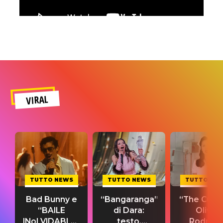
VIRAL
TUTTO NEWS
TUTTO NEWS
TUTTO NE
Bad Bunny e
“Bangaranga”
“The Cure”
“BAILE
di Dara:
Olivia
INoLVIDABLE”:
testo,
Rodrigo