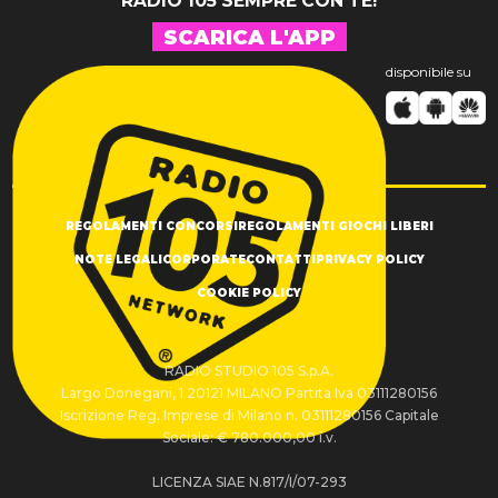
RADIO 105 SEMPRE CON TE!
SCARICA L'APP
disponibile su
REGOLAMENTI CONCORSI
REGOLAMENTI GIOCHI LIBERI
NOTE LEGALI
CORPORATE
CONTATTI
PRIVACY POLICY
COOKIE POLICY
RADIO STUDIO 105 S.p.A.
Largo Donegani, 1 20121 MILANO Partita Iva 03111280156
Iscrizione Reg. Imprese di Milano n. 03111280156 Capitale
Sociale: € 780.000,00 i.v.
LICENZA SIAE N.817/I/07-293