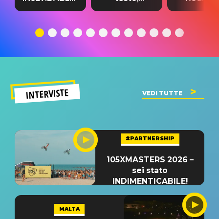
testo,
traduzione e
testo,
traduzione e
significato
traduzion
significato
del singolo
significa
INTERVISTE
VEDI TUTTE
#PARTNERSHIP
105XMASTERS 2026 –
sei stato
INDIMENTICABILE!
MALTA