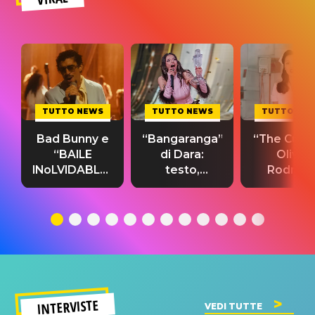
TUTTO NEWS
TUTTO NEWS
TUTTO NE
Bad Bunny e
“Bangaranga”
“The Cure”
“BAILE
di Dara:
Olivia
INoLVIDABLE”:
testo,
Rodrigo
testo,
traduzione e
testo,
traduzione e
significato
traduzion
significato
del singolo
significa
INTERVISTE
VEDI TUTTE