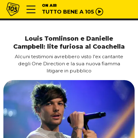
Vai al contenuto
Radio 105
ON AIR
TUTTO BENE A 105
Louis Tomlinson e Danielle
Campbell: lite furiosa al Coachella
Alcuni testimoni avrebbero visto l'ex cantante
degli One Direction e la sua nuova fiamma
litigare in pubblico