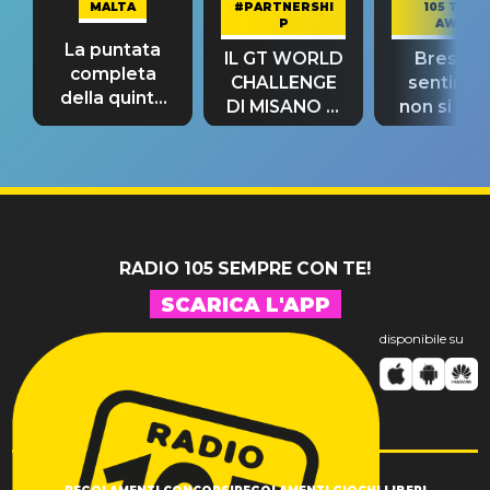
MALTA
#PARTNERSHI
105 TAKE
P
AWAY
La puntata
IL GT WORLD
Bresh: "I
completa
CHALLENGE
sentime
della quinta
DI MISANO si
non si pr
tappa
riconferma
fino alla n
un GRANDE
prima"
SUCCESSO!
RADIO 105 SEMPRE CON TE!
SCARICA L'APP
disponibile su