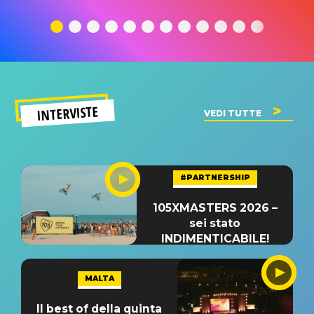
traduzione e
significato
traduzion
significato
del singolo
significa
INTERVISTE
VEDI TUTTE
#PARTNERSHIP
105XMASTERS 2026 –
sei stato
INDIMENTICABILE!
MALTA
Il best of della quinta