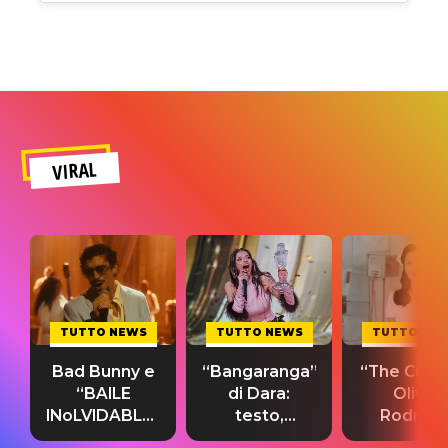
VIRAL
TUTTO NEWS
TUTTO NEWS
TUTTO NE
Bad Bunny e
“Bangaranga”
“The Cure”
“BAILE
di Dara:
Olivia
INoLVIDABLE”:
testo,
Rodrigo
testo,
traduzione e
testo,