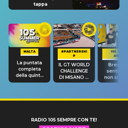
tappa
MALTA
#PARTNERSHI
105 TAKE
P
AWAY
La puntata
IL GT WORLD
Bresh: "I
completa
CHALLENGE
sentime
della quinta
DI MISANO si
non si pr
tappa
riconferma
fino alla n
un GRANDE
prima"
SUCCESSO!
RADIO 105 SEMPRE CON TE!