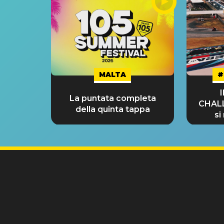
MALTA
#
La puntata completa
CHAL
della quinta tappa
si
GRA