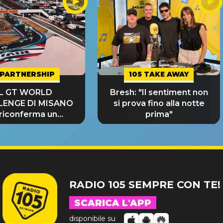
PARTNERSHIP
105 TAKE AWAY
IL GT WORLD
Bresh: "Il sentiment non
LENGE DI MISANO
si prova fino alla notte
 riconferma un
prima"
NDE SUCCESSO!
RADIO 105 SEMPRE CON TE!
SCARICA L'APP
disponibile su