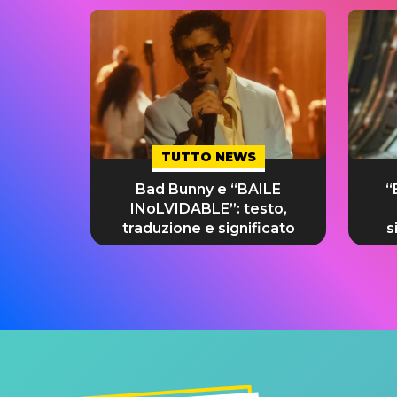
TUTTO NEWS
Bad Bunny e “BAILE
“
INoLVIDABLE”: testo,
traduzione e significato
s