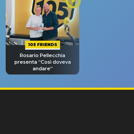
105 FRIENDS
Rosario Pellecchia
presenta “Così doveva
andare”