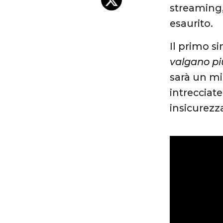
streaming,
esaurito.
Il primo s
valgano pi
sarà un mi
intrecciat
insicurezz