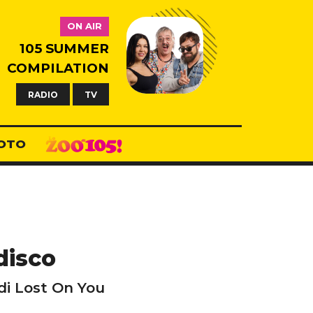
ON AIR
105 SUMMER
COMPILATION
RADIO
TV
OTO
disco
di Lost On You