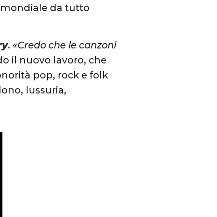
e mondiale da tutto
ry
.
«Credo che le canzoni
do il nuovo lavoro, che
norità pop, rock e folk
ono, lussuria,