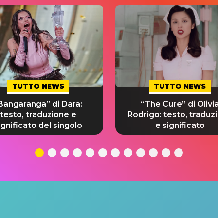
TUTTO NEWS
TUTTO NEWS
Bangaranga” di Dara:
“The Cure” di Olivi
testo, traduzione e
Rodrigo: testo, traduz
ignificato del singolo
e significato