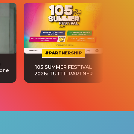
#PARTNERSHIP
a
“S
105 SUMMER FESTIVAL
ione
tradu
2026: TUTTI I PARTNER