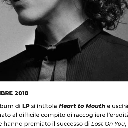
BRE 2018
lbum di
LP
si intitola
Heart to Mouth
e uscir
to al difficile compito di raccogliere l’eredit
e hanno premiato il successo di
Lost On You
,