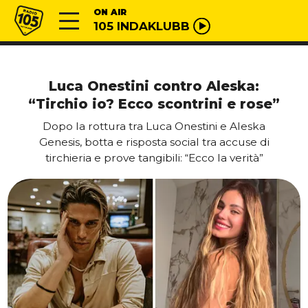
Vai al contenuto
Radio 105
ON AIR
105 INDAKLUBB
Luca Onestini contro Aleska:
“Tirchio io? Ecco scontrini e rose”
Dopo la rottura tra Luca Onestini e Aleska
Genesis, botta e risposta social tra accuse di
tirchieria e prove tangibili: “Ecco la verità”