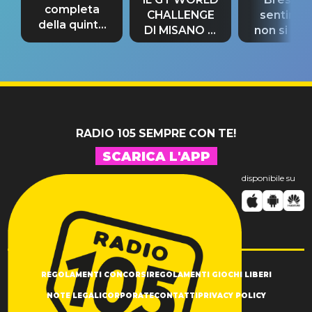
completa
CHALLENGE
sentime
della quinta
DI MISANO si
non si pr
tappa
riconferma
fino alla n
un GRANDE
prima"
SUCCESSO!
RADIO 105 SEMPRE CON TE!
SCARICA L'APP
disponibile su
REGOLAMENTI CONCORSI
REGOLAMENTI GIOCHI LIBERI
NOTE LEGALI
CORPORATE
CONTATTI
PRIVACY POLICY