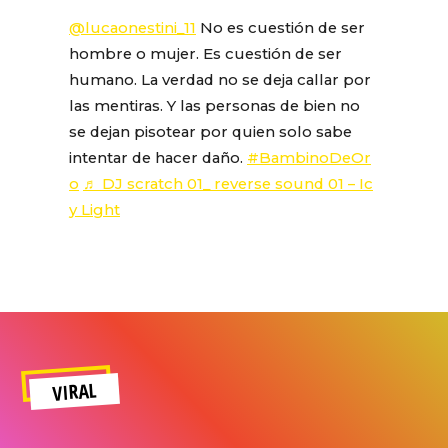
@lucaonestini_11
No es cuestión de ser
hombre o mujer. Es cuestión de ser
humano. La verdad no se deja callar por
las mentiras. Y las personas de bien no
se dejan pisotear por quien solo sabe
intentar de hacer daño.
#BambinoDeOr
o
♬ DJ scratch 01_ reverse sound 01 – Ic
y Light
VIRAL