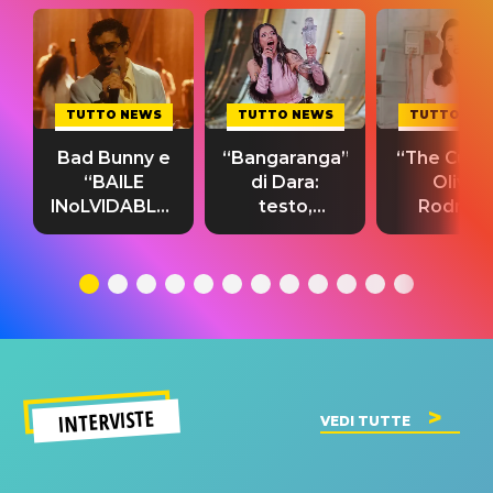
TUTTO NEWS
TUTTO NEWS
TUTTO NE
Bad Bunny e
“Bangaranga”
“The Cure”
“BAILE
di Dara:
Olivia
INoLVIDABLE”:
testo,
Rodrigo
testo,
traduzione e
testo,
traduzione e
significato
traduzion
significato
del singolo
significa
INTERVISTE
VEDI TUTTE