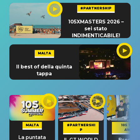
#PARTNERSHIP
105XMASTERS 2026 –
sei stato
INDIMENTICABILE!
MALTA
Il best of della quinta
tappa
MALTA
#PARTNERSHI
105 TAKE
P
AWAY
La puntata
IL GT WORLD
Bresh: "I