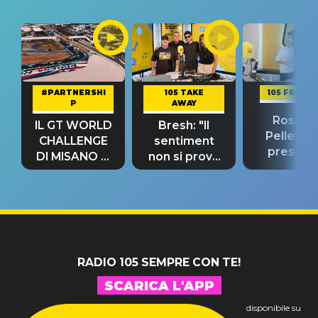
#PARTNERSHI
105 TAKE
105 FRIEND
P
AWAY
Rosario
IL GT WORLD
Bresh: "Il
Pellecch
CHALLENGE
sentiment
present
DI MISANO si
non si prova
“Così dov
riconferma
fino alla notte
andare
un GRANDE
prima"
SUCCESSO!
RADIO 105 SEMPRE CON TE!
SCARICA L'APP
disponibile su