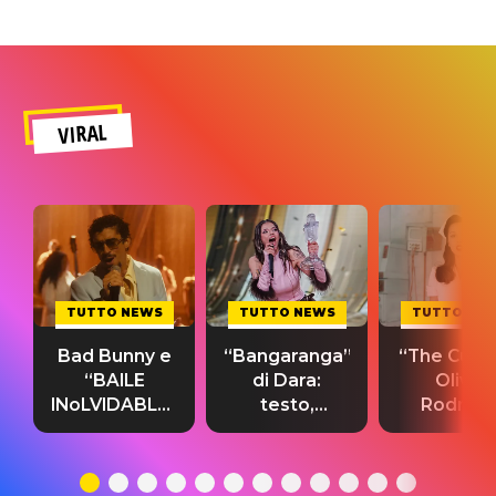
VIRAL
TUTTO NEWS
TUTTO NEWS
TUTTO NE
Bad Bunny e
“Bangaranga”
“The Cure”
“BAILE
di Dara:
Olivia
INoLVIDABLE”:
testo,
Rodrigo
testo,
traduzione e
testo,
traduzione e
significato
traduzion
significato
del singolo
significa