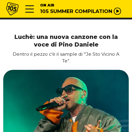
Vai al contenuto
Radio 105
ON AIR
105 SUMMER COMPILATION
Luchè: una nuova canzone con la
voce di Pino Daniele
Dentro il pezzo c'è il sample di “‘Je Sto Vicino A
Te”.