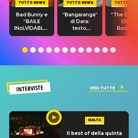
TUTTO NEWS
TUTTO NEWS
TUTTO NE
Bad Bunny e
“Bangaranga”
“The Cure”
“BAILE
di Dara:
Olivia
INoLVIDABLE”:
testo,
Rodrigo
testo,
traduzione e
testo,
traduzione e
significato
traduzion
significato
del singolo
significa
INTERVISTE
VEDI TUTTE
MALTA
Il best of della quinta