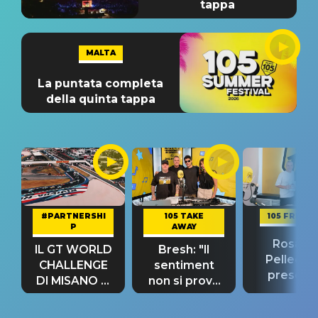
tappa
MALTA
La puntata completa
della quinta tappa
#PARTNERSHI
105 TAKE
105 FRIEND
P
AWAY
Rosario
IL GT WORLD
Bresh: "Il
Pellecch
CHALLENGE
sentiment
present
DI MISANO si
non si prova
“Così dov
riconferma
fino alla notte
andare
un GRANDE
prima"