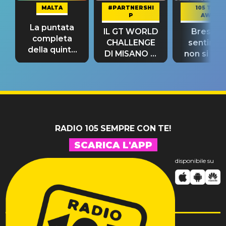
MALTA
#PARTNERSHI
105 TAKE
P
AWAY
La puntata
IL GT WORLD
Bresh: "I
completa
CHALLENGE
sentime
della quinta
DI MISANO si
non si pr
tappa
riconferma
fino alla n
un GRANDE
prima"
SUCCESSO!
RADIO 105 SEMPRE CON TE!
SCARICA L'APP
disponibile su