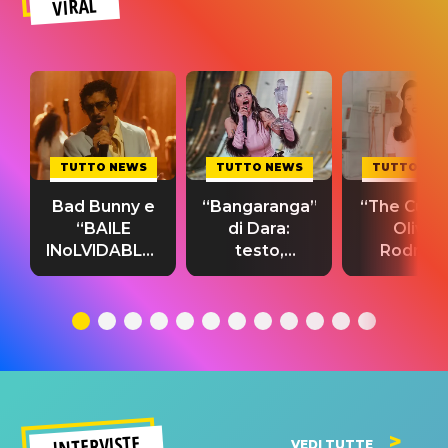
VIRAL
TUTTO NEWS
TUTTO NEWS
TUTTO NE
Bad Bunny e
“Bangaranga”
“The Cure”
“BAILE
di Dara:
Olivia
INoLVIDABLE”:
testo,
Rodrigo
testo,
traduzione e
testo,
traduzione e
significato
traduzion
significato
del singolo
significa
INTERVISTE
VEDI TUTTE