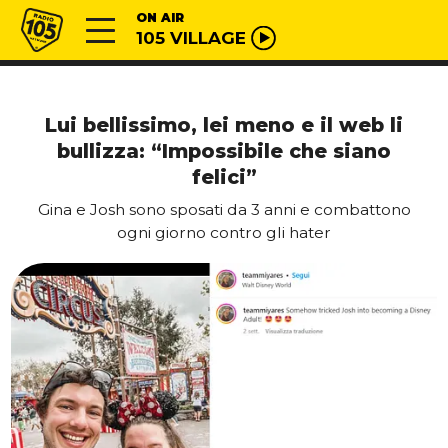
Vai al contenuto
Radio 105
ON AIR
105 VILLAGE
Lui bellissimo, lei meno e il web li
bullizza: “Impossibile che siano
felici”
Gina e Josh sono sposati da 3 anni e combattono
ogni giorno contro gli hater