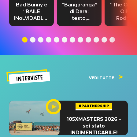
Bad Bunny e
“Bangaranga”
“The Cure”
“BAILE
di Dara:
Olivia
INoLVIDABLE”:
testo,
Rodrigo
testo,
traduzione e
testo,
traduzione e
significato
traduzion
significato
del singolo
significa
INTERVISTE
VEDI TUTTE
#PARTNERSHIP
105XMASTERS 2026 –
sei stato
INDIMENTICABILE!