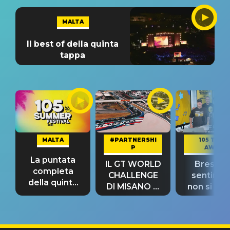
MALTA
Il best of della quinta
tappa
MALTA
#PARTNERSHI
105 TAKE
P
AWAY
La puntata
IL GT WORLD
Bresh: "I
completa
CHALLENGE
sentime
della quinta
DI MISANO si
non si pr
tappa
riconferma
fino alla n
un GRANDE
prima"
SUCCESSO!