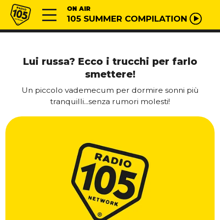
Vai al contenuto
Radio 105
ON AIR
105 SUMMER COMPILATION
Lui russa? Ecco i trucchi per farlo
smettere!
Un piccolo vademecum per dormire sonni più
tranquilli...senza rumori molesti!