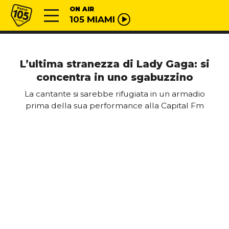
Vai al contenuto
Radio 105
ON AIR
105 MIAMI
L’ultima stranezza di Lady Gaga: si
concentra in uno sgabuzzino
La cantante si sarebbe rifugiata in un armadio
prima della sua performance alla Capital Fm