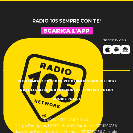
RADIO 105 SEMPRE CON TE!
SCARICA L'APP
disponibile su
REGOLAMENTI CONCORSI
REGOLAMENTI GIOCHI LIBERI
NOTE LEGALI
CORPORATE
CONTATTI
PRIVACY POLICY
COOKIE POLICY
RADIO STUDIO 105 S.p.A.
Largo Donegani, 1 20121 MILANO Partita Iva 03111280156
Iscrizione Reg. Imprese di Milano n. 03111280156 Capitale