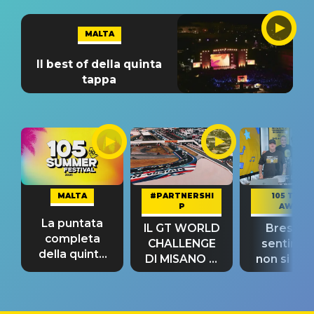
MALTA
Il best of della quinta
tappa
MALTA
#PARTNERSHI
105 TAKE
P
AWAY
La puntata
IL GT WORLD
Bresh: "I
completa
CHALLENGE
sentime
della quinta
DI MISANO si
non si pr
tappa
riconferma
fino alla n
un GRANDE
prima"
SUCCESSO!