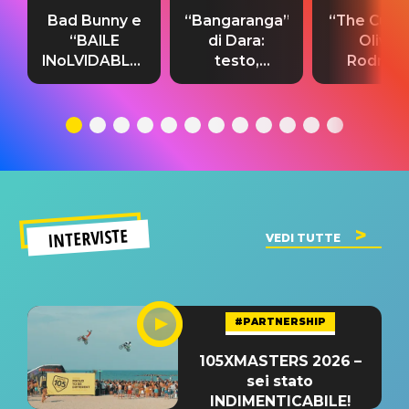
Bad Bunny e
“Bangaranga”
“The Cure”
“BAILE
di Dara:
Olivia
INoLVIDABLE”:
testo,
Rodrigo
testo,
traduzione e
testo,
traduzione e
significato
traduzion
significato
del singolo
significa
INTERVISTE
VEDI TUTTE
#PARTNERSHIP
105XMASTERS 2026 –
sei stato
INDIMENTICABILE!