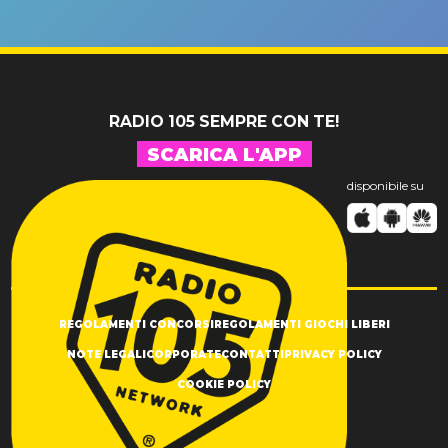
un GRANDE
prima"
SUCCESSO!
RADIO 105 SEMPRE CON TE!
SCARICA L'APP
disponibile su
REGOLAMENTI CONCORSI
REGOLAMENTI GIOCHI LIBERI
NOTE LEGALI
CORPORATE
CONTATTI
PRIVACY POLICY
COOKIE POLICY