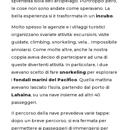
splendida isola dell’arcipelago. Purtroppo però,
le cose non sono andate come speravano. La
bella esperienza si è trasformata in un
incubo
.
Molto spesso le agenzie e i villaggi turistici
organizzano svariate attività: escursioni, visite
guidate, climbing, snorkeling, vela… Impossibile
annoiarsi. Come molte altre, anche la nostra
coppia aveva deciso di partecipare ad una di
queste divertenti attività. In particolare, i due
avevano scelto di fare
snorkeling
per esplorare
i
fondali marini del Pacifico
. Quella mattina
avevano lasciato l’isola, partendo dal porto di
Lahaina
, su una nave insieme ad altri 40
passeggeri.
Il percorso della nave prevedeva varie tappe:
dopo un breve percorso, si era fermata per
permettere ai passeggeri di immergersi per