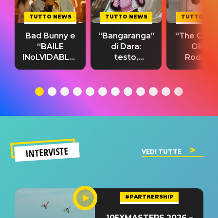
TUTTO NEWS
TUTTO NEWS
TUTTO NE
Bad Bunny e
“Bangaranga”
“The Cure”
“BAILE
di Dara:
Olivia
INoLVIDABLE”:
testo,
Rodrigo
testo,
traduzione e
testo,
traduzione e
significato
traduzion
significato
del singolo
significa
INTERVISTE
VEDI TUTTE
#PARTNERSHIP
105XMASTERS 2026 –