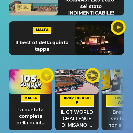
sei stato
INDIMENTICABILE!
MALTA
Il best of della quinta
tappa
MALTA
#PARTNERSHI
105 TAKE
P
AWAY
La puntata
IL GT WORLD
Bresh: "I
completa
CHALLENGE
sentime
della quinta
DI MISANO si
non si pr
tappa
riconferma
fino alla n