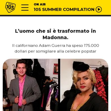
Vai al contenuto
Radio 105
ON AIR
105 SUMMER COMPILATION
L’uomo che si è trasformato in
Madonna.
Il californiano Adam Guerra ha speso 175.000
dollari per somigliare alla celebre popstar