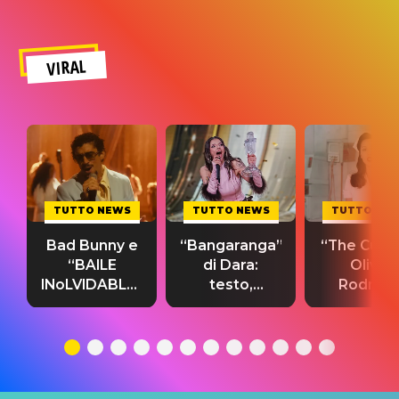
VIRAL
TUTTO NEWS
TUTTO NEWS
TUTTO NE
Bad Bunny e
“Bangaranga”
“The Cure”
“BAILE
di Dara:
Olivia
INoLVIDABLE”:
testo,
Rodrigo
testo,
traduzione e
testo,
traduzione e
significato
traduzion
significato
del singolo
significa