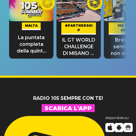
MALTA
#PARTNERSHI
105 TAKE
P
AWAY
La puntata
IL GT WORLD
Bresh: "I
completa
CHALLENGE
sentime
della quinta
DI MISANO si
non si pr
tappa
riconferma
fino alla n
un GRANDE
prima"
SUCCESSO!
RADIO 105 SEMPRE CON TE!
SCARICA L'APP
disponibile su