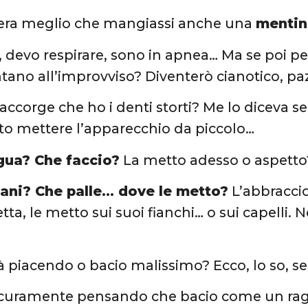
era meglio che mangiassi anche una
menti
devo respirare, sono in apnea… Ma se poi p
ntano all’improvviso? Diventerò cianotico, pa
 accorge che ho i denti storti? Me lo dice
to mettere l’apparecchio da piccolo…
ngua? Che faccio?
La metto adesso o aspetto
mani? Che palle… dove le metto?
L’abbracci
ta, le metto sui suoi fianchi… o sui capelli. N
rà piacendo o bacio malissimo? Ecco, lo so,
 sicuramente pensando che bacio come un ra