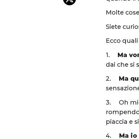
Molte cose
Siete curi
Ecco quali
1.
Ma vor
dai che si 
2.
Ma qu
sensazion
3. Oh mio 
rompendo i
piaccia e 
4.
Ma io