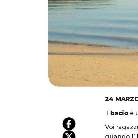
24 MARZO
Il
bacio
è 
Voi ragazz
quando li 