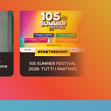
#PARTNERSHIP
a
“S
105 SUMMER FESTIVAL
ione
tradu
2026: TUTTI I PARTNER