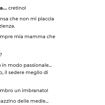
na…
cretino!
ensa che non mi piaccia
zienza.
va sempre mia mamma che
?
o in modo passionale…
o, il sedere meglio di
 sembro un imbranato!
gazzino delle medie…