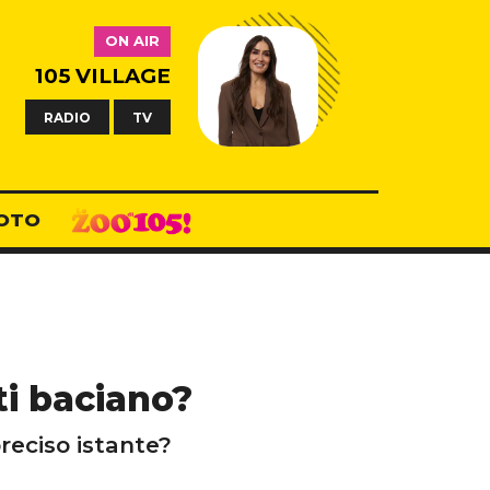
ON AIR
105 VILLAGE
RADIO
TV
OTO
ti baciano?
preciso istante?