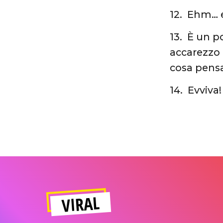
12. Ehm… 
13. È un p
accarezzo 
cosa pensa
14. Evviva
VIRAL