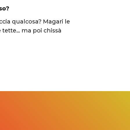
so?
accia qualcosa? Magari le
e tette… ma poi chissà