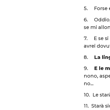
5. Forse 
6. Oddio, 
se mi allo
7. E se si
avrei dovu
8.
La li
9.
E le 
nono, aspet
no…
10. Le sta
11. Starà