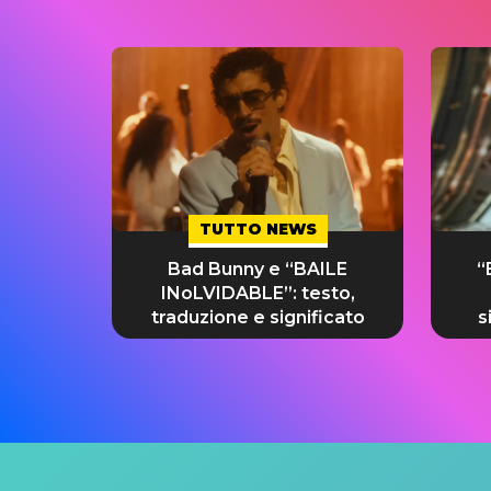
TUTTO NEWS
Bad Bunny e “BAILE
“
INoLVIDABLE”: testo,
traduzione e significato
s