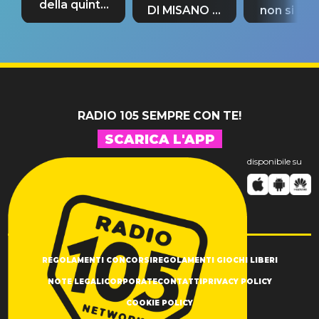
della quinta
DI MISANO si
non si pr
tappa
riconferma
fino alla n
un GRANDE
prima"
SUCCESSO!
RADIO 105 SEMPRE CON TE!
SCARICA L'APP
disponibile su
REGOLAMENTI CONCORSI
REGOLAMENTI GIOCHI LIBERI
NOTE LEGALI
CORPORATE
CONTATTI
PRIVACY POLICY
COOKIE POLICY