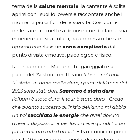
tema della
salute mentale
: la cantante è solita
aprirsi con i suoi followers e raccontare anche i
momenti più difficili della sua vita. Così come
nelle canzoni, mette a disposizione dei fan la sua
esperienza di vita. Infatti, ha ammesso che si è
appena concluso un
anno complicato
dal
punto di vista emotivo, psicologico e fisico.
Ricordiamo che Madame ha gareggiato sul
palco dell’Ariston con il brano
Il bene nel male
.
“È stato un anno molto duro, i primi dell’anno del
2023 sono stati duri,
Sanremo è stata dura
,
l’album è stato dura, il tour è stato duro… Credo
che quanto successo all’inizio dell’anno mi abbia
un po’
succhiato le energie
che avrei dovuto
avere a disposizione per lavorare, e quindi ho un
po’ arrancato tutto l’anno”
. E tra i buoni propositi
per il 2024 sicuramente quello di prendere un