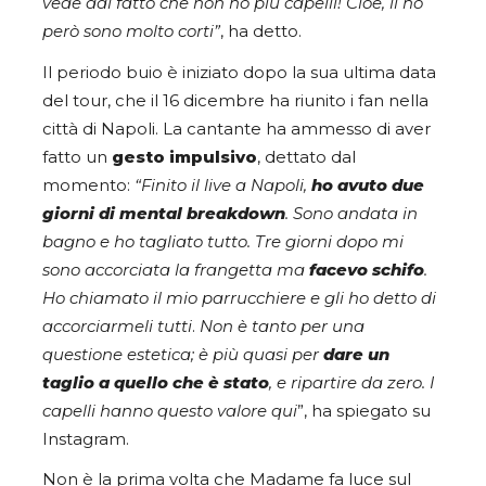
vede dal fatto che non ho più capelli! Cioè, li ho
però sono molto corti”
, ha detto.
Il periodo buio è iniziato dopo la sua ultima data
del tour, che il 16 dicembre ha riunito i fan nella
città di Napoli. La cantante ha ammesso di aver
fatto un
gesto impulsivo
, dettato dal
momento:
“
Finito il live a Napoli,
ho avuto due
giorni di mental breakdown
. Sono andata in
bagno e ho tagliato tutto. Tre giorni dopo mi
sono accorciata la frangetta ma
facevo schifo
.
Ho chiamato il mio parrucchiere e gli ho detto di
accorciarmeli tutti
.
Non è tanto per una
questione estetica; è più quasi per
dare un
taglio a quello che è stato
, e ripartire da zero. I
capelli hanno questo valore qui
”, ha spiegato su
Instagram.
Non è la prima volta che Madame fa luce sul