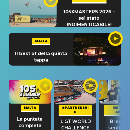
105XMASTERS 2026 –
sei stato
INDIMENTICABILE!
MALTA
Il best of della quinta
tappa
MALTA
#PARTNERSHI
105 TAKE
P
AWAY
La puntata
IL GT WORLD
Bresh: "I
completa
CHALLENGE
sentime