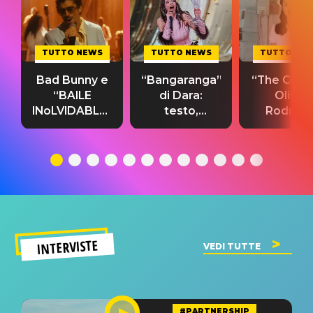
TUTTO NEWS
TUTTO NEWS
TUTTO NE
Bad Bunny e
“Bangaranga”
“The Cure”
“BAILE
di Dara:
Olivia
INoLVIDABLE”:
testo,
Rodrigo
testo,
traduzione e
testo,
traduzione e
significato
traduzion
significato
del singolo
significa
INTERVISTE
VEDI TUTTE
#PARTNERSHIP