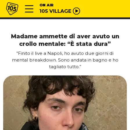
Vai al contenuto
Radio 105
ON AIR
105 VILLAGE
Madame ammette di aver avuto un
crollo mentale: “È stata dura”
“Finito il live a Napoli, ho avuto due giorni di
mental breakdown. Sono andata in bagno e ho
tagliato tutto.”