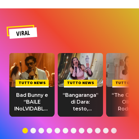
VIRAL
TUTTO NEWS
TUTTO NEWS
TUTTO NE
Bad Bunny e
“Bangaranga”
“The Cure”
“BAILE
di Dara:
Olivia
INoLVIDABLE”:
testo,
Rodrigo
testo,
traduzione e
testo,
traduzione e
significato
traduzion
significato
del singolo
significa