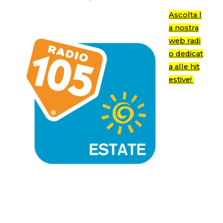
Ascolta l
a nostra
web radi
o dedicat
a alle hit
estive!