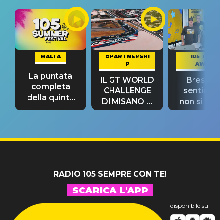
MALTA
#PARTNERSHI
105 TAKE
P
AWAY
La puntata
IL GT WORLD
Bresh: "I
completa
CHALLENGE
sentime
della quinta
DI MISANO si
non si pr
tappa
riconferma
fino alla n
un GRANDE
prima"
SUCCESSO!
RADIO 105 SEMPRE CON TE!
SCARICA L'APP
disponibile su