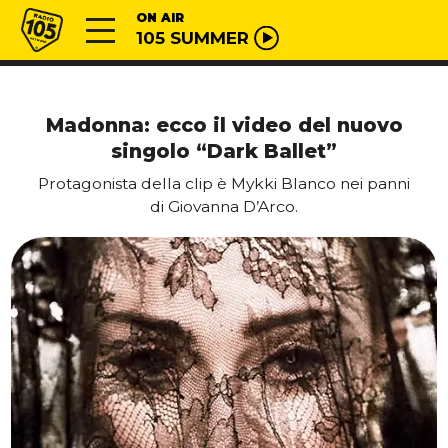
Vai al contenuto
Radio 105
ON AIR
105 SUMMER
Madonna: ecco il video del nuovo
singolo “Dark Ballet”
Protagonista della clip è Mykki Blanco nei panni
di Giovanna D’Arco.