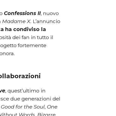
so
Confessions II
, nuovo
a
Madame X
. L’annuncio
sta ha condiviso la
tà dei fan in tutto il
rogetto fortemente
onora.
ollaborazioni
ve
, quest’ultimo in
nisce due generazioni del
e
Good for the Soul
,
One
Without Words
,
Bizarre
,