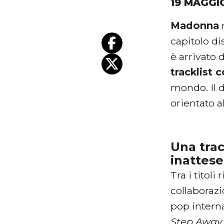
19 MAGGI
Madonna
capitolo di
è arrivato 
tracklist 
mondo. Il d
orientato 
Una trac
inattese
Tra i titoli
collaboraz
pop intern
Step Away