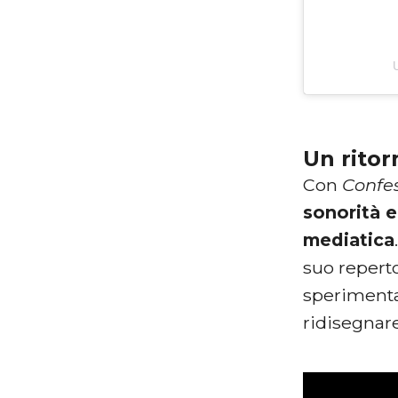
Un rito
Con
Confes
sonorità e
mediatica
suo reperto
sperimentaz
ridisegnar