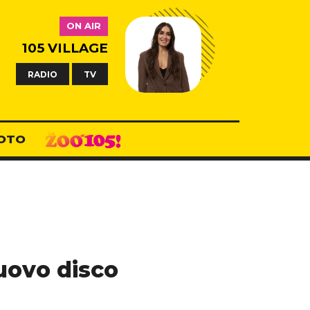
ON AIR
105 VILLAGE
RADIO
TV
OTO
uovo disco