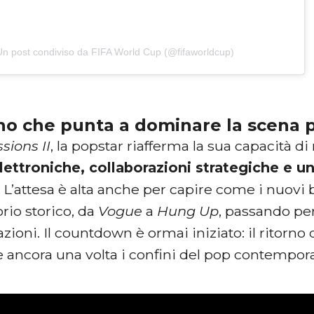
Un post condiviso da FIFA World Cup (@fifaworldcup)
rno che punta a dominare la scena 
sions II
, la popstar riafferma la sua capacità d
lettroniche, collaborazioni strategiche e u
. L’attesa è alta anche per capire come i nuovi 
rio storico, da
Vogue
a
Hung Up
, passando per
ioni. Il countdown è ormai iniziato: il ritorn
e ancora una volta i confini del pop contempor