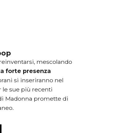
pop
i reinventarsi, mescolando
na forte presenza
brani si inseriranno nel
 le sue più recenti
o di Madonna promette di
aneo.