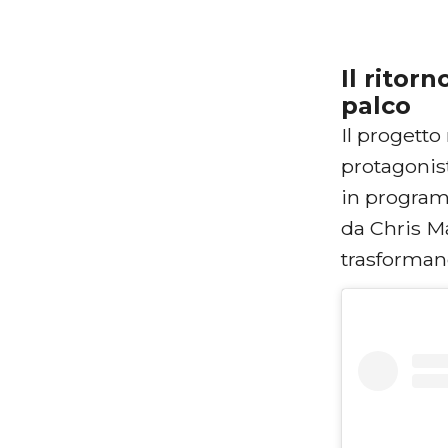
Il ritor
palco
Il progetto
protagonist
in program
da Chris Ma
trasforman