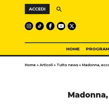
Vai al contenuto
ACCEDI
HOME
PROGRAM
Home
»
Articoli
»
Tutto news
»
Madonna, ecco l
Madonna, 