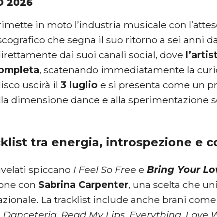
O 2026
rimette in moto l’industria musicale con l’atte
scografico che segna il suo ritorno a sei anni d
direttamente dai suoi canali social, dove
l’arti
completa
, scatenando immediatamente la curiosi
isco uscirà il
3 luglio
e si presenta come un p
alla dimensione dance e alla sperimentazione s
klist tra energia, introspezione e c
 rivelati spiccano
I Feel So Free
e
Bring Your Lo
ione con
Sabrina Carpenter
, una scelta che u
azionale. La tracklist include anche brani com
,
Danceteria
,
Read My Lips
,
Everything
,
Love 