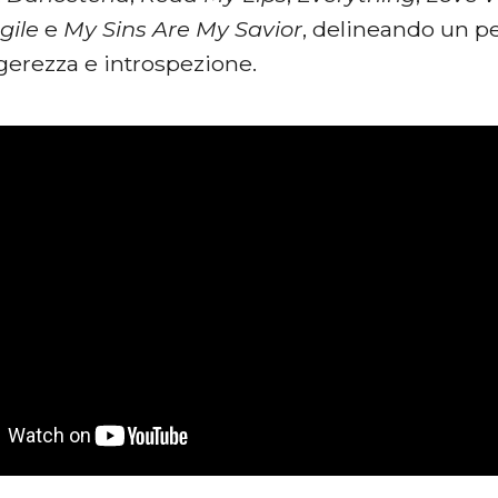
gile
e
My Sins Are My Savior
, delineando un p
gerezza e introspezione.